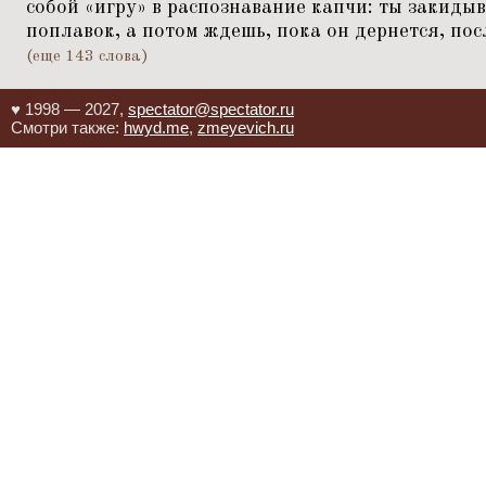
собой
«
игру» в распознавание капчи: ты закиды
поплавок, а потом ждешь, пока он дернется, пос
(еще 143 слова)
♥ 1998 — 2027,
spectator@spectator.ru
Смотри также:
hwyd.me
,
zmeyevich.ru