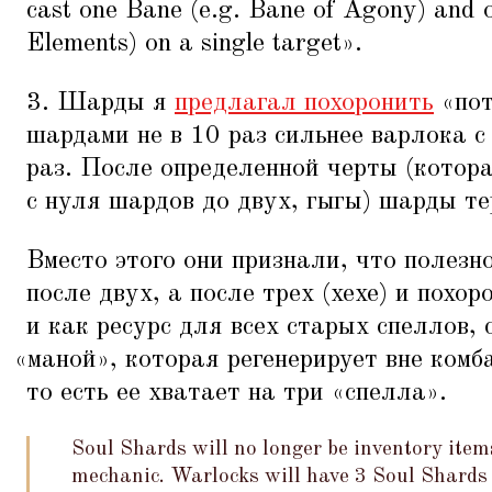
cast one Bane (e.g. Bane of Agony) and o
Elements) on a single target».
3. Шарды я
предлагал похоронить
«
по
шардами не в 10 раз сильнее варлока с
раз. После определенной черты (котора
с нуля шардов до двух, гыгы) шарды те
Вместо этого они признали, что полезн
после двух, а после трех (хехе) и похор
и как ресурс для всех старых спеллов,
«
маной», которая регенерирует вне комб
то есть ее хватает на три
«
спелла».
Soul Shards will no longer be inventory item
mechanic. Warlocks will have 3 Soul Shards t