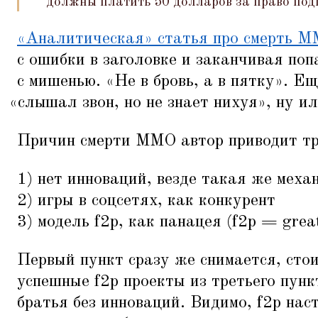
должны платить 50 долларов за право под
«Аналитическая» статья про смерть 
с ошибки в заголовке и заканчивая по
с мишенью.
«
Не в бровь, а в пятку». Ещ
«
слышал звон, но не знает нихуя», ну ил
Причин смерти ММО автор приводит тр
1) нет инноваций, везде такая же меха
2) игры в соцсетях, как конкурент
3) модель f2p, как панацея (f2p = great
Первый пункт сразу же снимается, стои
успешные f2p проекты из третьего пунк
братья без инноваций. Видимо, f2p нас