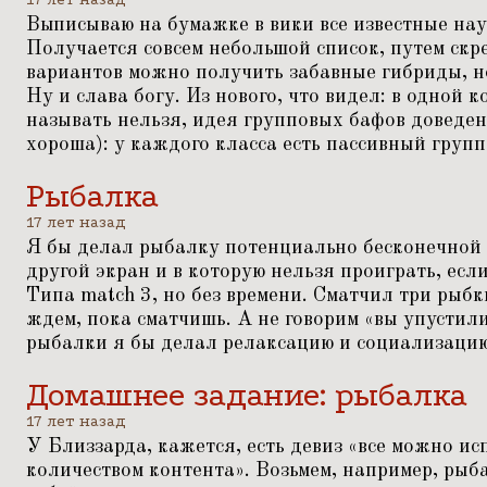
Выписываю на бумажке в вики все известные на
Получается совсем небольшой список, путем ск
вариантов можно получить забавные гибриды, н
Ну и слава богу. Из нового, что видел: в одной 
называть нельзя, идея групповых бафов доведен
хороша): у каждого класса есть пассивный груп
Рыбалка
17 лет назад
Я бы делал рыбалку потенциально бесконечной 
другой экран и в которую нельзя проиграть, есл
Типа match 3, но без времени. Сматчил три рыб
ждем, пока сматчишь. А не говорим
«
вы упустили
рыбалки я бы делал релаксацию и социализаци
Домашнее задание: рыбалка
17 лет назад
У Близзарда, кажется, есть девиз
«
все можно ис
количеством контента». Возьмем, например, рыб