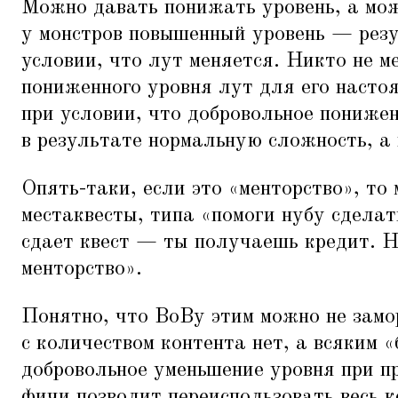
Можно давать понижать уровень, а можн
у монстров повышенный уровень — резу
условии, что лут меняется. Никто не 
пониженного уровня лут для его насто
при условии, что добровольное пониже
в результате нормальную сложность, а н
Опять-таки, если это
«
менторство», то
местаквесты, типа
«
помоги нубу сделат
сдает квест — ты получаешь кредит. Н
менторство».
Понятно, что ВоВу этим можно не замо
с количеством контента нет, а всяким
«
добровольное уменьшение уровня при п
фичи позволит переиспользовать весь к