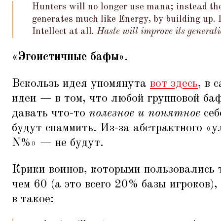
Hunters will no longer use mana; instead the
generates much like Energy, by building up. I
Intellect at all.
Haste will improve its generat
«Эгоистичные бафы»
.
Вскользь идея упомянута
вот здесь
, в 
идеи — в том, что любой групповой б
давать что-то
полезное и понятное
себ
будут спаммить. Из-за абстрактного
«
у
N%» — не будут.
Крики воинов, которыми пользовались 
чем 60 (а это всего 20% базы игроков)
в такое: