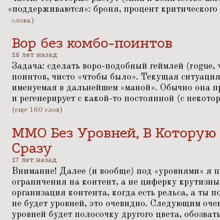
«
поддерживаются»: броня, процент критического 
слова)
Вор без комбо-поинтов
16 лет назад
Задача: сделать воро-подобный геймлей (rogue, w
поинтов, чисто
«
чтобы было». Текущая ситуация:
именуемая в дальнейшем
«
маной». Обычно она п
и регенерирует с какой-то постоянной (с некото
(еще 160 слов)
ММО Без Уровней, В Которую
Сразу
17 лет назад
Внимание! Далее (и вообще) под
«
уровнями» я п
ограничения на контент, а не циферку крутизны
организация контента, когда есть рельса, а ты 
не будет уровней, это очевидно. Следующим оч
уровней будет полосочку другого цвета, обозват