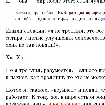
И — опа — мир после этого стал лучш
Кстати, про любовь. Выбирал два шрифта д
они оба — одного автора, но один из них
с
Иными словами,
«
я не троллил, это вс
сатира с целью улучшения человечеств
меня не так поняли!».
Ха. Ха.
Но я троллил, разумеется. Если это вы
и пахнет, как троллинг, то это не може
Потом я, скажем,
«
поумнел» и понял, ч
работает. К тому же, в мире есть огро
поважнее, чем
«
типографика
» или вис