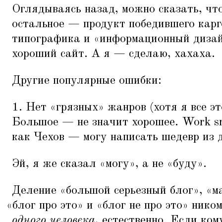
Оглядываясь назад, можно сказать, что 
остальное — продукт победившего кар
типографика и
«
информационный дизай
хороший сайт. А я — сделаю, хахаха.
Другие популярные ошибки:
1. Нет
«
грязных» жанров (хотя я все эт
Большое — не значит хорошее. Work sm
как Чехов — могу написать шедевр из д
Эй, я же сказал
«
могу», а не
«
буду».
Деление
«
большой серьезный блог»,
«
м
«
блог про это» и
«
блог не про это» нико
одного человека
, естественно. Если ком