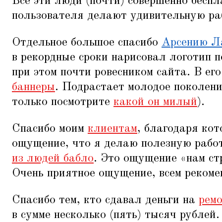
Все эти люди (почти) совершенно беспл
пользователя делают удивительную ра
Отдельное большое спасибо
Арсению Л
в рекордные сроки нарисовал логотип 
при этом почти ровесником сайта. В ег
баннеры
. Подрастает молодое поколени
только посмотрите
какой он милый
).
Спасибо моим
клиентам
, благодаря кот
ощущение, что я делаю полезную работ
из людей бабло
. Это ощущение
«
нам ст
Очень приятное ощущение, всем рекоме
Спасибо тем, кто сдавал деньги на
рем
в сумме несколько (пять) тысяч рублей.