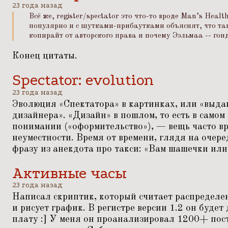
23 года назад
Всё же, register/spectator это что-то вроде Man’s Heal
популярно и с шутками-прибаутками объяснят, что та
копирайт от авторского права и почему Ээльмаа -- гон
Конец цитаты.
Spectator: evolution
23 года назад
Эволюция
«
Спектатора» в картинках, или
«
выдав
дизайнера».
«
Дизайн» в пошлом, то есть в самом
понимании («оформительство»), — вещь часто вр
неуместности. Время от времени, глядя на очер
фразу из анекдота про такси:
«
Вам шашечки или 
Активные часы
23 года назад
Написал скриптик, который считает распределен
и рисует график. В регистре версии 1.2 он будет
плату :] У меня он проанализировал 1200+ пост