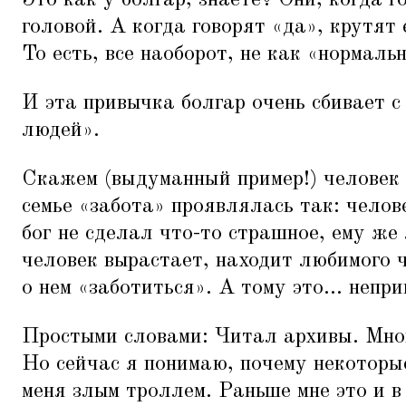
Это как у болгар, знаете? Они, когда г
головой. А когда говорят
«
да», крутят 
То есть, все наоборот, не как
«
нормаль
И эта привычка болгар очень сбивает с
людей».
Скажем (выдуманный пример!) человек 
семье
«
забота» проявлялась так: челов
бог не сделал что-то страшное, ему же
человек вырастает, находит любимого 
о нем
«
заботиться». А тому это... непр
Простыми словами: Читал архивы. Мног
Но сейчас я понимаю, почему некоторы
меня злым троллем. Раньше мне это и в