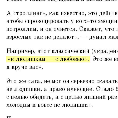
А
«
троллинг», как известно, это дейст
чтобы спровоцировать у кого-то эмоции
потроллим, и он очнется. Скажет, что
взрослые так не делают», — думал мал
Например, этот классический (украде
«к людишкам — с любовью».
Это же во
я круче вас».
Это же
«
ага, не мог он серьезно сказат
не людишки, а право имеющие. Стало бы
с целью обидеть, а с целью лишний раз
молодцы и вовсе не людишки».