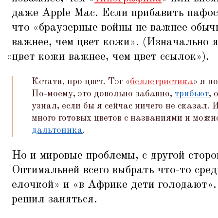
даже Apple Mac. Если прибавить пафос
что
«
браузерные войны не важнее обыч
важнее, чем цвет кожи». (Изначально 
«
цвет кожи важнее, чем цвет ссылок»).
Кстати, про цвет. Тэг
«
беллетристика
» я п
По-моему, это довольно забавно,
трибьют
, 
узнал, если бы я сейчас ничего не сказал.
много готовых цветов с названиями и можн
дальтоника
.
Но и мировые проблемы, с другой сторо
Оптимальней всего выбрать что-то сре
елочкой» и
«
в Африке дети голодают».
решил заняться.