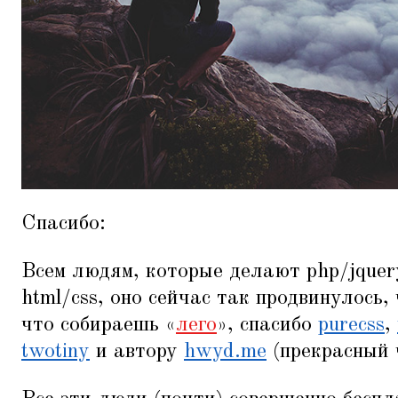
Спасибо:
Всем людям, которые делают php/jquer
html/css, оно сейчас так продвинулось
что собираешь
«
лего
», спасибо
purecss
,
twotiny
и автору
hwyd.me
(прекрасный 