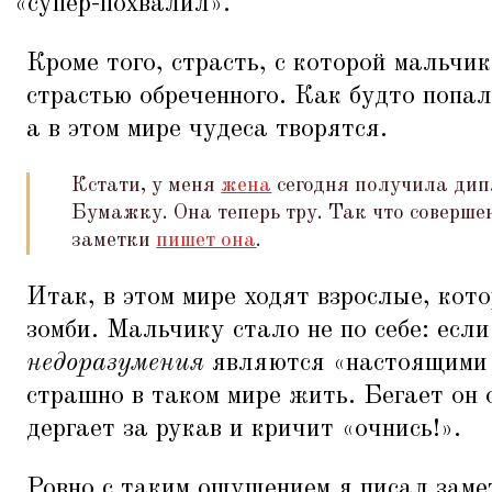
«
супер-похвалил».
Кроме того, страсть, с которой мальчик
страстью обреченного. Как будто попал
а в этом мире чудеса творятся.
Кстати, у меня
жена
сегодня получила дип
Бумажку. Она теперь тру. Так что совершен
заметки
пишет она
.
Итак, в этом мире ходят взрослые, кото
зомби. Мальчику стало не по себе: есл
недоразумения
являются
«
настоящими 
страшно в таком мире жить. Бегает он о
дергает за рукав и кричит
«
очнись!».
Ровно с таким ощущением я писал заме