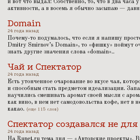
и вот что выдал: Собственно, то, что в два часа 
активности, а в восемь я обычно засыпаю — давн
Domain
24 года назад
Почему-то подумалось, что если я напишу прост
Dmitry Smirnov’s Domain», то
«
фишку» поймут оч
знать другие значения слова
«
domain»..
Чай и Спектатор
24 года назад
Есть утонченное очарование во вкусе чая, котор
и способным стать предметом идеализации. Зап
научились смешивать аромат своей мысли с арома
как вино, в нем нет самодовольства кофе, нет в
какао.
(еще 115 слов)
Спектатор создавался не для
24 года назад
На Runet.ru тема дня —
«
Авторские проекты». В