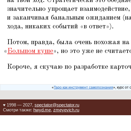
на твой ход. Стратегически это обедняе
значительно упрощает взаимодействие,
и заканчивая банальным ожиданием (на
хода, никаких событий
«
в ответ»).
Потом, правда, была очень похожая на 
«
Большом куше
», но это уже не считает
Короче, я скучаю по разработке карто
«
Таро как инструмент самопознания
», курс от 
♥ 1998 — 2027,
spectator@spectator.ru
Смотри также:
hwyd.me
,
zmeyevich.ru