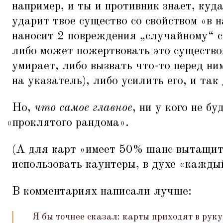
например, и ты и противник знает, ку
ударит твое существо со свойством
«
в 
наносит 2 повреждения
„
случайному“ 
либо может пожертвовать это существо,
умирает, либо вызвать что-то перед ни
на указатель), либо усилить его, и так
Но,
что самое главное
, ни у кого не бу
«
проклятого рандома».
(А для карт
«
имеет 50% шанс вытащить
использовать каунтеры, в духе
«
каждый
В комментариях написали лучше:
Я бы точнее сказал: карты приходят в руку