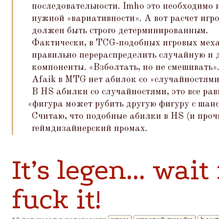
последовательности. Imho это необходимо 
нужной
«
вариативности». А вот расчет иг
должен быть строго детерминированным.
Фактически, в TCG-подобных игровых мех
правильно перераспределить случайную и
компоненты.
«
Взболтать, но не смешивать»
Afaik в MTG нет абилок со
«
случайностями
В HS абилки со случайностями, это все рав
«
фигура может рубить другую фигуру с шан
Считаю, что подобные абилки в HS (и про
геймдизайнерский промах.
It’s legen... wait 
fuck it!