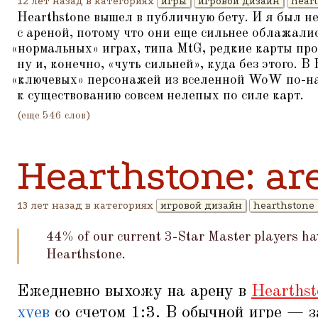
12 лет назад в категориях
игры
игровой дизайн
hear
Hearthstone вышел в публичную бету. И я был н
с ареной, потому что они еще сильнее облажалис
«
нормальных» играх, типа MtG, редкие карты про
ну и, конечно,
«
чуть сильней», куда без этого. В
«
ключевых» персонажей из вселенной WoW по-н
к существованию совсем нелепых по силе карт.
(еще 546 слов)
Hearthstone: ar
13 лет назад в категориях
игровой дизайн
hearthstone
44% of our current 3-Star Master players h
Hearthstone.
Ежедневно выхожу на арену в
Hearthst
хуев
со счетом 1:3. В обычной игре — 