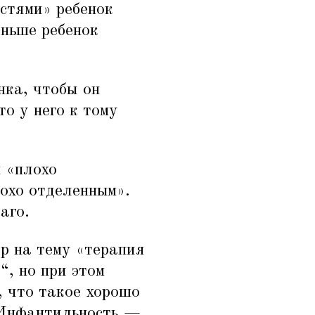
стями» ребенок
аньше ребенок
нка, чтобы он
то у него к тому
я
«
плохо
охо отделенным».
аго.
р на тему
«
терапия
“, но при этом
, что такое хорошо
 Инфантильность —