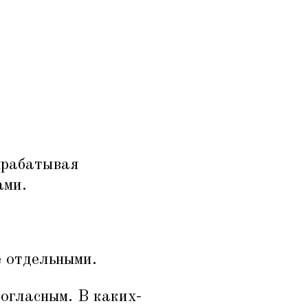
ырабатывая
ами.
е отдельными.
огласным. В каких-