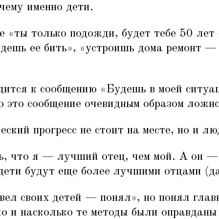
чему именно дети.
е
«
ты только подожди, будет тебе 50 лет
дешь ее бить»,
«
устроишь дома ремонт —
одится к сообщению
«
Будешь в моей ситуа
о это сообщение очевидным образом ложно
еский прогресс не стоит на месте, но и л
ь, что я — лучший отец, чем мой. А он —
дети будут еще более лучшими отцами (да
вел своих детей — понял», но понял глав
ло и насколько те методы были оправдан