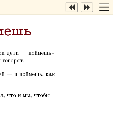
мешь
вои дети — поймешь»
 говорят.
ей — и поймешь, как
я, что и мы, чтобы