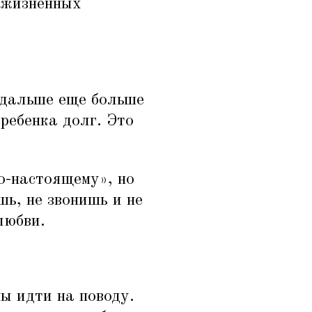
з жизненных
 дальше еще больше
 ребенка долг. Это
о-настоящему», но
шь, не звонишь и не
любви.
ны идти на поводу.