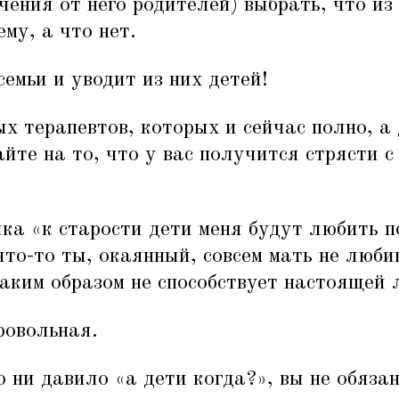
ечения от него родителей) выбрать, что и
му, а что нет.
емьи и уводит из них детей!
х терапевтов, которых и сейчас полно, а
айте на то, что у вас получится стрясти с
йка
«
к старости дети меня будут любить п
что-то ты, окаянный, совсем мать не люби
аким образом не способствует настоящей 
ровольная.
о ни давило
«
а дети когда?», вы не обяза