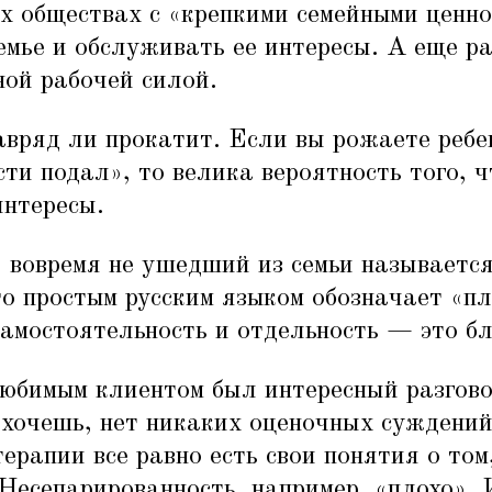
х обществах с
«
крепкими семейными ценно
емье и обслуживать ее интересы. А еще р
ной рабочей силой.
вряд ли прокатит. Если вы рожаете ребе
сти подал», то велика вероятность того, ч
интересы.
, вовремя не ушедший из семьи называетс
о простым русским языком обозначает
«
пл
самостоятельность и отдельность — это бл
любимым клиентом был интересный разгово
 хочешь, нет никаких оценочных суждений
ерапии все равно есть свои понятия о том
 Несепарированность, например,
«
плохо».