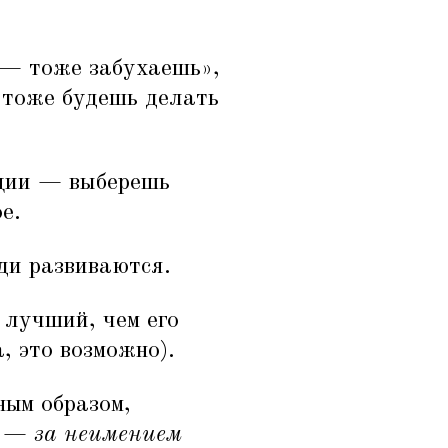
 — тоже забухаешь»,
 тоже будешь делать
ции — выберешь
е.
юди развиваются.
 лучший, чем его
, это возможно).
ным образом,
ы —
за неимением