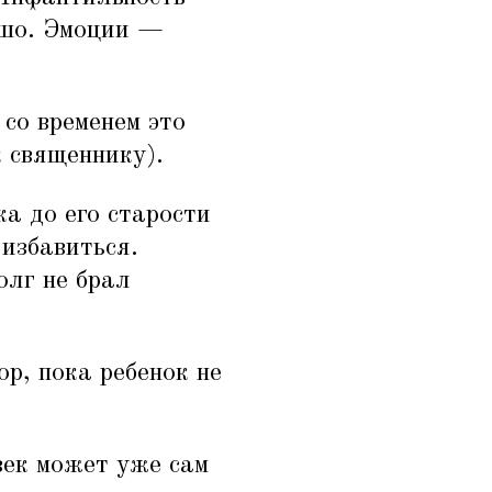
ошо. Эмоции —
 со временем это
к священнику).
а до его старости
 избавиться.
олг не брал
ор, пока ребенок не
век может уже сам