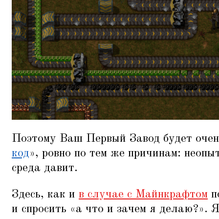
Поэтому Ваш Первый Завод будет очен
код
», ровно по тем же причинам: неоп
среда давит.
Здесь, как и
в случае с Майнкрафтом
п
и спросить
«
а что и зачем я делаю?». Я