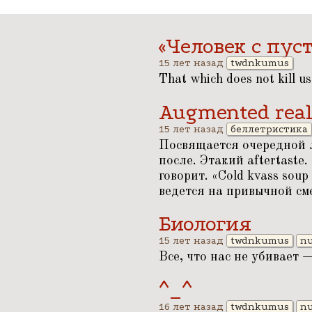
«Человек с пус
15 лет назад
twdnkumus
That which does not kill us
Augmented real
15 лет назад
беллетристика
Посвящается очередной л
после. Этакий aftertaste.
говорит.
«
Cold kvass soup
ведется на привычной см
Биология
15 лет назад
twdnkumus
nu
Все, что нас не убивает 
^_^
16 лет назад
twdnkumus
nu