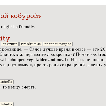
той кобурой»
 might be friendly.
ity
дейтинг
twdnkumus
половой вопрос
юбовнице. — Самое лучшее время в сексе — это 20
 Знаете, как переводится
«
окрошка»? Помимо
«
okros
 with chopped vegetables and meat». И ведь не посп
еси двух языков, просто ради сокращений речевых 
tshells
— то немцу смерть.
tshells