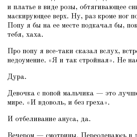
и платье в виде розы, обтягивающее сн
маскирующее верх. Ну, раз кроме ног п
Попу я бы на ее месте подкачал бы, по
тебя, хаха.
Про попу я все-таки сказал вслух, вст
недоумение.
«
Я и так стройная». Не на
Дура.
Девочка с попой мальчика — это лучше
мире.
«
И вдоволь, и без греха».
И отбеливание ануса, да.
Вечером — смотрины. Переодеваюсь в 