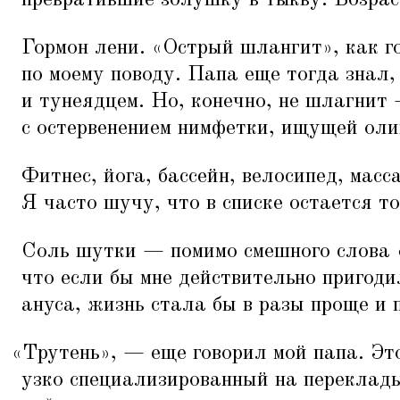
превратившие золушку в тыкву. Возрас
Гормон лени.
«
Острый шлангит», как го
по моему поводу. Папа еще тогда знал,
и тунеядцем. Но, конечно, не шлагнит 
с остервенением нимфетки, ищущей оли
Фитнес, йога, бассейн, велосипед, мас
Я часто шучу, что в списке остается т
Соль шутки — помимо смешного слова
что если бы мне действительно пригоди
ануса, жизнь стала бы в разы проще и 
«
Трутень», — еще говорил мой папа. Эт
узко специализированный на переклады