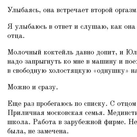
Улыбаясь, она встречает второй оргазм
Я улыбаюсь в ответ и слушаю, как она 
отца.
Молочный коктейль давно допит, и Юл
надо запрыгнуть ко мне в машину и пое
в свободную холостяцкую
«
однушку» на
Можно и сразу.
Еще раз пробегаюсь по списку. С отцом 
Приличная московская семья. Мединст
школа. Работа в зарубежной фирме. Не 
была, не замечена.