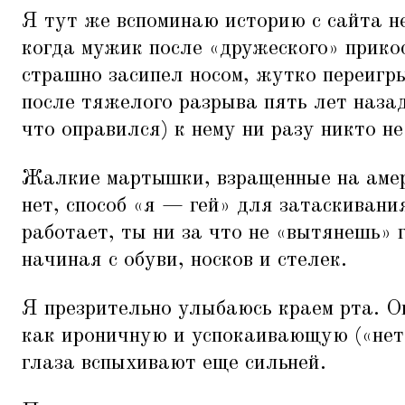
Я тут же вспоминаю историю с сайта н
когда мужик после
«
дружеского» прико
страшно засипел носом, жутко переигры
после тяжелого разрыва пять лет назад
что оправился) к нему ни разу никто н
Жалкие мартышки, взращенные на аме
нет, способ
«
я — гей» для затаскивания
работает, ты ни за что не
«
вытянешь» г
начиная с обуви, носков и стелек.
Я презрительно улыбаюсь краем рта. О
как ироничную и успокаивающую («нет, 
глаза вспыхивают еще сильней.