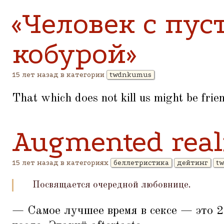
«Человек с пус
кобурой»
15 лет назад в категории
twdnkumus
That which does not kill us might be frie
Augmented real
15 лет назад в категориях
беллетристика
дейтинг
t
Посвящается очередной любовнице.
— Самое лучшее время в сексе — это 2