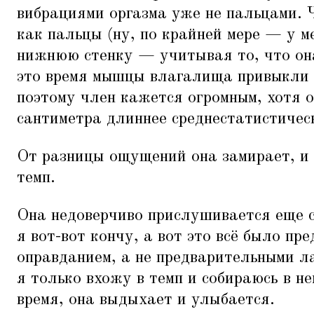
вибрациями оргазма уже не пальцами. Ч
как пальцы (ну, по крайней мере — у м
нижнюю стенку — учитывая то, что она
это время мышцы влагалища привыкли 
поэтому член кажется огромным, хотя о
сантиметра длиннее среднестатистичес
От разницы ощущений она замирает, и
темп.
Она недоверчиво прислушивается еще 
я вот-вот кончу, а вот это всё было пр
оправданием, а не предварительными л
я только вхожу в темп и собираюсь в не
время, она выдыхает и улыбается.