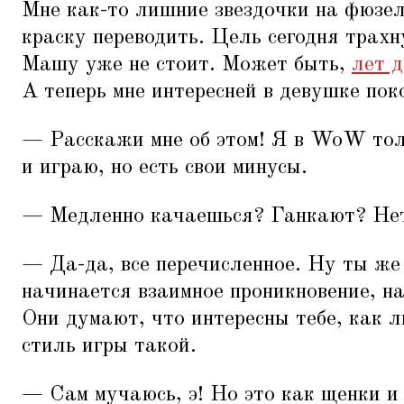
Мне как-то лишние звездочки на фюзел
краску переводить. Цель сегодня трах
Машу уже не стоит. Может быть,
лет д
А теперь мне интересней в девушке поко
— Расскажи мне об этом! Я в WoW тол
и играю, но есть свои минусы.
— Медленно качаешься? Ганкают? Нет
— Да-да, все перечисленное. Ну ты же
начинается взаимное проникновение, н
Они думают, что интересны тебе, как л
стиль игры такой.
— Сам мучаюсь, э! Но это как щенки и р