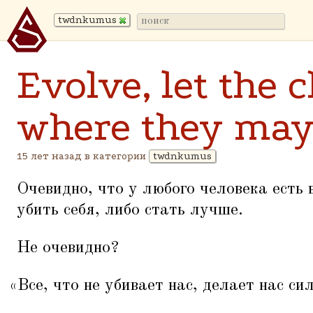
twdnkumus
Evolve, let the c
where they ma
15 лет назад в категории
twdnkumus
Очевидно, что у любого человека есть 
убить себя, либо стать лучше.
Не очевидно?
«
Все, что не убивает нас, делает нас си