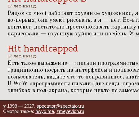
17 лет назад
Рядом со мной работают охуенные художники, я
во-первых, они умеют рисовать, а я — нет. Во-вт
контекст, достаточно просто показать картинку 
нарисовали — охуенную хуйню или поебень. У м
Hit handicapped
17 лет назад
Есть такое выражение –
«
писали программисты»
традиционно посрать на интерфейсы и пользоват
пользователь, видите что-то неправильное, знай
В WoW
«
программисты писали» две вещи: огро
ошибках в пол-экрана, которые никто не замечае
♥ 1998 — 2027,
spectator@spectator.ru
Смотри также:
hwyd.me
,
zmeyevich.ru