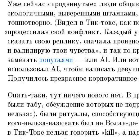
Уже сейчас
«
продвинутые» люди общаю
экологичными, выверенными штампами, 
тошнотворно. (Видел в Тик-токе, как 
«
процессила» свой конфликт. Каждый уч
сказать свою реплику, сначала произн
и валидирую твои чувства», и так по к
заменять
попугаями
— или AI. Или вот
использовал AI, чтобы написать девушк
Получилось прекрасное корпоративное 
Опять-таки, тут ничего нового нет. В 
были табу, обсуждение которых не под
нельзя»), были ритуалы, способствующи
кого-нельзя-называть был не Волан-де-
в Тик-Токе нельзя говорить
«
kill», а н