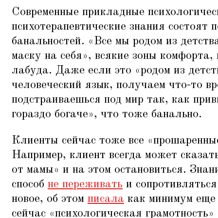
Современные прикладные психологичес
психотерапевтические знания состоят 
банальностей.
«
Все мы родом из детств
маску на себя», всякие зоны комфорта,
лабуда. Даже если это
«
родом из детст
человеческий язык, получаем что-то вр
подстраиваешься под мир так, как прив
гораздо богаче», что тоже банально.
Клиенты сейчас тоже все
«
прошаренные
Например, клиент всегда может сказат
от мамы» и на этом остановиться. Знан
способ
не переживать
и сопротивляться 
новое, об этом
писала
как минимум еще 
сейчас
«
психологическая грамотность»