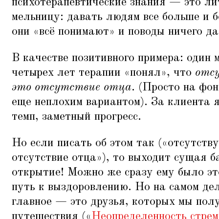
психотерапевтические знания — это ли
мельницу: давать людям все больше и 
они
«
всё понимают» и поводы ничего да
В качестве позитивного примера: один 
четырех лет терапии
«
понял», что
отс
это отсутствие отца
. (Просто на фо
еще неплохим вариантом). За клиента 
темп, заметный прогресс.
Но если писать об этом так («отсутст
отсутствие отца»), то выходит сущая б
открытие! Можно же сразу ему было эт
путь к выздоровлению. Но на самом дел
главное — это друзья, которых мы пол
путешествия («
Неопределенность стрем