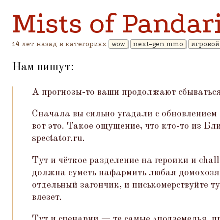
Mists of Pandar
14 лет назад в категориях
wow
next-gen mmo
игровой
Нам пишут:
А прогнозы-то ваши продолжают сбываться
Сначала вы сильно угадали с обновлением 
вот это. Такое ощущение, что кто-то из Б
spectator.ru.
Тут и чёткое разделение на героики и chal
должна суметь нафармить любая домохозяй
отдельный загончик, и писькомерствуйте ту
влезет.
Тут и сценарии — те самые
«
подземелья, п