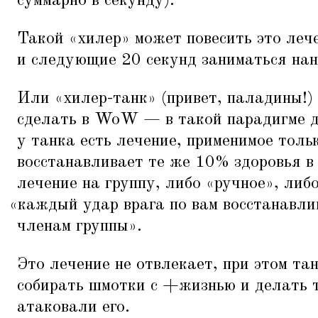
суммарно в секунду).
Такой
«
хилер» может повесить это леч
и следующие 20 секунд заниматься нан
Или
«
хилер-танк» (привет, паладины!)
сделать в WoW — в такой парадигме д
у танка есть лечение, применимое тольк
восстанавливает те же 10% здоровья в 
лечение на группу, либо
«
ручное», либ
«
каждый удар врага по вам восстанавли
членам группы».
Это лечение не отвлекает, при этом та
собирать шмотки с +жизнью и делать 
атаковали его.