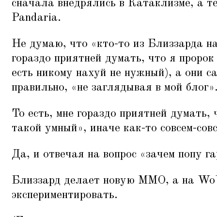
сначала внедрялись в Катаклизме, а теп
Pandaria.
Не думаю, что
«
кто-то из Близзарда н
гораздо приятней думать, что я пророк 
есть никому нахуй не нужный), а они с
правильно,
«
не заглядывая в мой блог»
То есть, мне гораздо приятней думать, 
такой умный», иначе как-то совсем-совс
Да, и отвечая на вопрос
«
зачем попу га
Близзард делает новую ММО, а на W
экспериментировать.