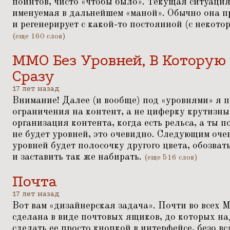
поинтов, чисто
«
чтобы было». Текущая ситуация:
именуемая в дальнейшем
«
маной». Обычно она п
и регенерирует с какой-то постоянной (с некото
(еще 160 слов)
ММО Без Уровней, В Которую
Сразу
17 лет назад
Внимание! Далее (и вообще) под
«
уровнями» я п
ограничения на контент, а не циферку крутизны
организация контента, когда есть рельса, а ты 
не будет уровней, это очевидно. Следующим оч
уровней будет полосочку другого цвета, обозват
и заставить так же набирать.
(еще 516 слов)
Почта
17 лет назад
Вот вам
«
дизайнерская задача». Почти во всех 
сделана в виде почтовых ящиков, до которых н
сделать ее просто кнопкой в интерфейсе, безо в