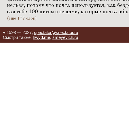
нельзя, потому что почта используется, как бе
сам себе 100 писем с вещами, которые почта об
(еще 177 слов)
♥ 1998 — 2027,
spectator@spectator.ru
Смотри также:
hwyd.me
,
zmeyevich.ru