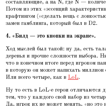
составляющие, а на N, где N — количе
Потом из этих
«
эссенций характеристи
крафтингом («сделать вещь с ловкость
замен гамблинга, который был в D2.
4.
«
Билд — это кнопки на экране».
Ход мыслей был такой: ну да, есть тал
деревья и прочие сложности выбора. Н
что в конечном итоге перед игроком пан
в которую он может напихать миллион 
Или всего четыре, как в
LoL
.
Ну то есть в LoL-е герои отличаются д
тем, что у каждого свой набор из четы
Да, игрок их не может менять,
«
но это 