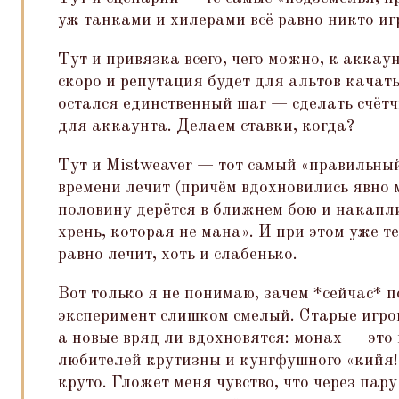
уж танками и хилерами всё равно никто игр
Тут и привязка всего, чего можно, к акка
скоро и репутация будет для альтов качать
остался единственный шаг — сделать счётчи
для аккаунта. Делаем ставки, когда?
Тут и Mistweaver — тот самый
«
правильный
времени лечит (причём вдохновились явно 
половину дерётся в ближнем бою и накапл
хрень, которая не мана». И при этом уже те
равно лечит, хоть и слабенько.
Вот только я не понимаю, зачем *сейчас* 
эксперимент слишком смелый. Старые игрок
а новые вряд ли вдохновятся: монах — это
любителей крутизны и кунгфушного
«
кийя!
круто. Гложет меня чувство, что через пару