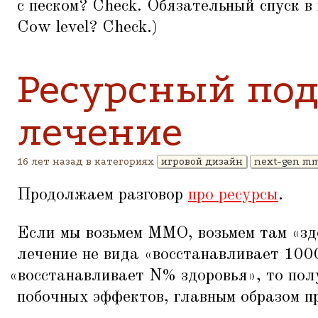
с песком? Check. Обязательный спуск 
Cow level? Check.)
Ресурсный под
лечение
16 лет назад в категориях
игровой дизайн
next-gen m
Продолжаем разговор
про ресурсы
.
Если мы возьмем ММО, возьмем там
«
зд
лечение не вида
«
восстанавливает 1000
«
восстанавливает N% здоровья», то по
побочных эффектов, главным образом п