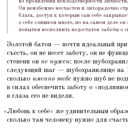
из проявлений неплодотворности личности, 
Он неизбежно несчастен и лихорадочно стр
блага, доступ к которым сам себе закрывае
о себе слишком много, но на самом деле он
попытки восполнить недостаток заботы о 
Золотой батон — почти идеальный прим
съесть, он не несет заботу, он не функ
степени он
не нужен
: после шубохран
следующий шаг — шубохранилище на 1
сколько
именно тебе
нужно шуб не под
в силах обеспечить заботу о
«
подлинном
в глаза его не видели.
«
Любовь к себе» же удивительным образ
сколько там человеку нужно для счаст