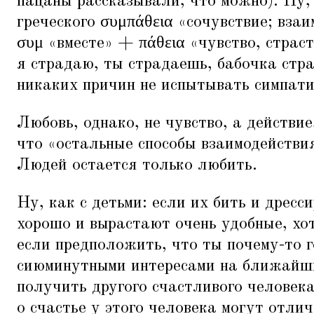
пацаны рассказывали, что можно). Ну,
греческого συμπάθεια
«
сочувствие; взаи
συμ
«
вместе» + πάθεια
«
чувство, страст
я страдаю, ты страдаешь, бабочка стра
никаких причин не испытывать симпати
Любовь, однако, не чувство, а действие,
что
«
остальные способы взаимодействи
Людей остается только любить.
Ну, как с детьми: если их бить и дресс
хорошо и вырастают очень удобные, хо
если предположить, что ты почему-то 
сиюминутными интересами на ближайш
получить другого счастливого человек
о счастье у этого человека могут отлич