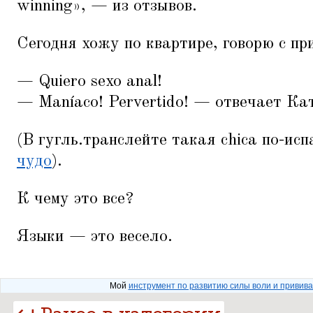
winning», — из отзывов.
Сегодня хожу по квартире, говорю с п
— Quiero sexo anal!
— Maníaco! Pervertido! — отвечает Ка
(В гугль.транслейте такая chica по-исп
чудо
).
К чему это все?
Языки — это весело.
Мой
инструмент по развитию силы воли и привив