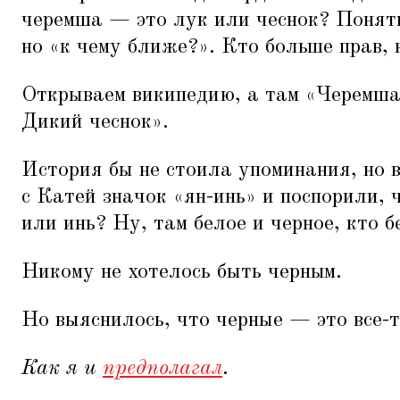
черемша — это лук или чеснок? Понятно
но
«
к чему ближе?». Кто больше прав, 
Открываем википедию, а там
«
Черемша
Дикий чеснок».
История бы не стоила упоминания, но 
с Катей значок
«
ян-инь» и поспорили, 
или инь? Ну, там белое и черное, кто б
Никому не хотелось быть черным.
Но выяснилось, что черные — это все-т
Как я и
предполагал
.