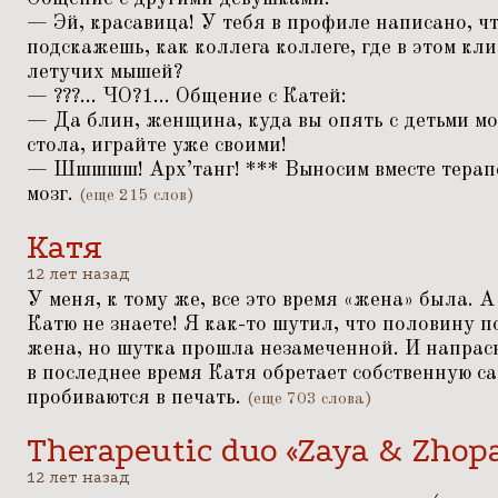
— Эй, красавица! У тебя в профиле написано, ч
подскажешь, как коллега коллеге, где в этом кл
летучих мышей?
— ???... ЧО?1... Общение с Катей:
— Да блин, женщина, куда вы опять с детьми м
стола, играйте уже своими!
— Шшшшш! Арх’танг! *** Выносим вместе терапе
мозг.
(еще 215 слов)
Катя
12 лет назад
У меня, к тому же, все это время
«
жена» была. А
Катю не знаете! Я как-то шутил, что половину п
жена, но шутка прошла незамеченной. И напрас
в последнее время Катя обретает собственную са
пробиваются в печать.
(еще 703 слова)
Therapeutic duo «Zaya & Zhop
12 лет назад