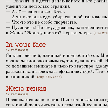
— ...значит, я в дуэте делаю вот это и это (наз
умений на несколько страниц).
— А я? — спрашивает Катя.
— А ты готовишь еду, убираешь и обстирываешь.
— Что-то это не особо творчество.
— Ну, знаешь! Почему, думаешь, наш терапевти
и Жопа»? Жопа у нас что? Первая чакра.
(еще 278
In your face
12 лет назад
Снился смешной, длинный и подробный сон. Мне 
можно часами рассказывать, там куча деталей. Н
то домашнем семинаре в чьей-то квартире, где 
рассказывали свою классификацию людей. Что-т
и соционикой.
(еще 226 слов)
Жена гения
12 лет назад
Посвящается жене гения. Надо написать книжк
есть такой жанр
«
мемуары несчастной женщины,