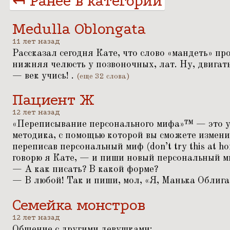
↤ Ранее в категории
Medulla Oblongata
11 лет назад
Рассказал сегодня Кате, что слово
«
мандеть» пр
нижняя челюсть у позвоночных, лат. Ну, двигат
— век учись! .
(еще 32 слова)
Пациент Ж
12 лет назад
«
Переписывание персонального мифа»™ — это у
методика, с помощью которой вы сможете измени
переписав персональный миф (don’t try this at h
говорю я Кате, — и пиши новый персональный м
— А как писать? В какой форме?
— В любой! Так и пиши, мол,
«
Я, Манька Облиг
Семейка монстров
12 лет назад
Общение с другими девушками: