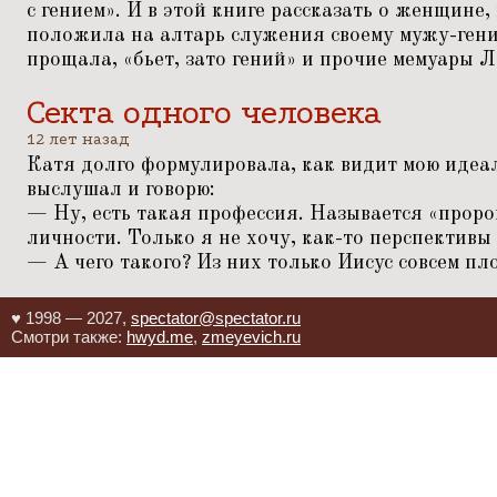
с гением». И в этой книге рассказать о женщине,
положила на алтарь служения своему мужу-гени
прощала,
«
бьет, зато гений» и прочие мемуары 
Секта одного человека
12 лет назад
Катя долго формулировала, как видит мою идеа
выслушал и говорю:
— Ну, есть такая профессия. Называется
«
проро
личности. Только я не хочу, как-то перспективы
— А чего такого? Из них только Иисус совсем пл
♥ 1998 — 2027,
spectator@spectator.ru
Смотри также:
hwyd.me
,
zmeyevich.ru