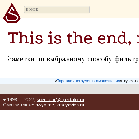
This is the end,
Заметки по выбранному способу фильтр
«
Таро как инструмент самопознания
», курс от 
♥ 1998 — 2027,
spectator@spectator.ru
Смотри также:
hwyd.me
,
zmeyevich.ru