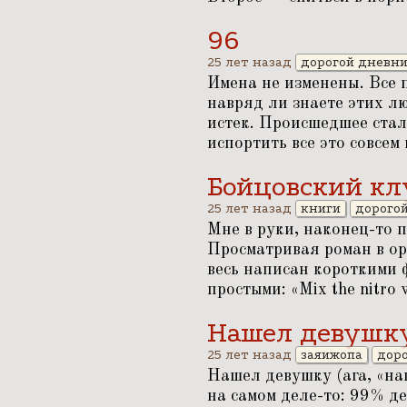
96
25 лет назад
дорогой дневн
Имена не изменены. Все
навряд ли знаете этих лю
истек. Происшедшее стал
испортить все это совсем
Бойцовский клу
25 лет назад
книги
дорого
Мне в руки, наконец-то
Просматривая роман в ор
весь написан короткими 
простыми:
«
Mix the nitro 
Нашел девушк
25 лет назад
заяижопа
дор
Нашел девушку (ага,
«
на
на самом деле-то: 99% де