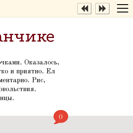
анчике
очками. Оказалось,
гко и приятно. Ел
ментарно. Рис,
овольствия.
енцы.
0