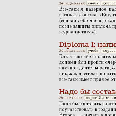
24 года назад
учеба
дорого
Все-таки я, наверное, п
встала и сказала:
«
Вот, т
(сначала обо мне в декан
после защиты диплома п
журналистика»).
Diploma I: нап
24 года назад
учеба
дорого
Как и всякий относитель
должен был пройти очер
научной деятельности, 
никак!», а затем в попыт
все-таки имеет прямое о
Надо бы состав
25 лет назад
дорогой дневн
Надо бы составить список
поучавствовать в создани
Второе — сняться в порн