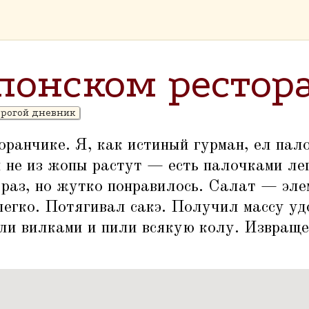
японском рестор
рогой дневник
оранчике. Я, как истиный гурман, ел пал
я не из жопы растут — есть палочками ле
раз, но жутко понравилось. Салат — эле
легко. Потягивал сакэ. Получил массу уд
ели вилками и пили всякую колу. Извращ