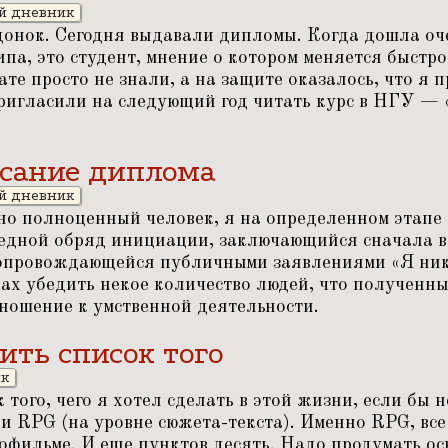
й дневник
адонок. Сегодня выдавали дипломы. Когда дошла оч
ипа, это студент, мнение о котором меняется быстро
ате просто не знали, а на защите оказалось, что я 
ригласили на следующий год читать курс в НГУ —
исание диплома
й дневник
но полноценный человек, я на определенном этапе 
едной обряд инициации, заключающийся сначала в
сопровождающейся публичными заявлениями
«
Я ник
ках убедить некое количество людей, что полученны
тношение к умственной деятельности.
ить список того
ик
 того, чего я хотел сделать в этой жизни, если бы 
и RPG (на уровне сюжета-текста). Именно RPG, все 
офильме. И еще пунктов десять. Надо продумать ос