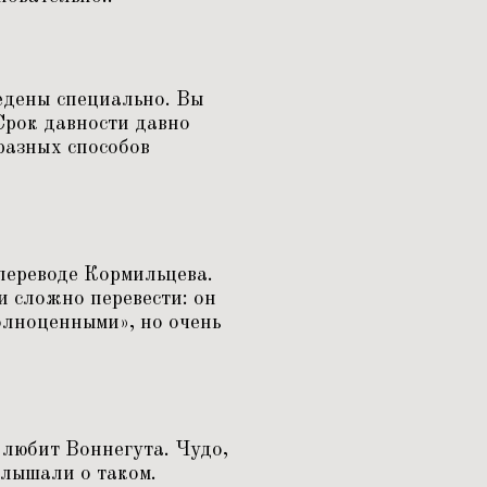
едены специально. Вы
 Срок давности давно
разных способов
переводе Кормильцева.
и сложно перевести: он
олноценными», но очень
 любит Воннегута. Чудо,
слышали о таком.