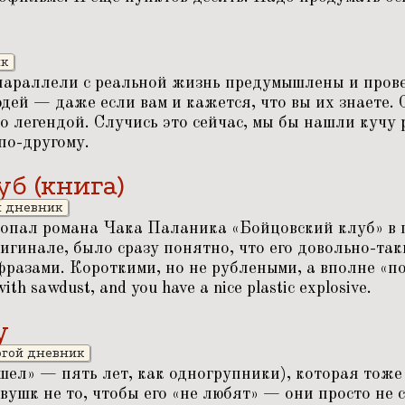
ик
 параллели с реальной жизнь предумышлены и пров
дей — даже если вам и кажется, что вы их знаете.
о легендой. Случись это сейчас, мы бы нашли кучу 
 по-другому.
б (книга)
й дневник
 попал романа Чака Паланика
«
Бойцовский клуб» в 
игинале, было сразу понятно, что его довольно-так
фразами. Короткими, но не рублеными, а вполне
«
п
with sawdust, and you have a nice plastic explosive.
у
огой дневник
шел» — пять лет, как одногрупники), которая тоже
вушк не то, чтобы его
«
не любят» — они просто не 