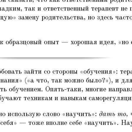
адким, так и ответственный терапевт не 
щую» замену родительства, но здесь часто
ак образцовый опыт — хорошая идея,
«
но 
бовать зайти со стороны
«
обучения»: тер
нания» («а что, так можно было?»), и дл
ть обучением. Опять-таки, многие направ
бучают техникам и навыкам саморегуляци
но использую слово
«
научить»:
дать то, ч
 себя» — тоже вполне себе
«
научить». На