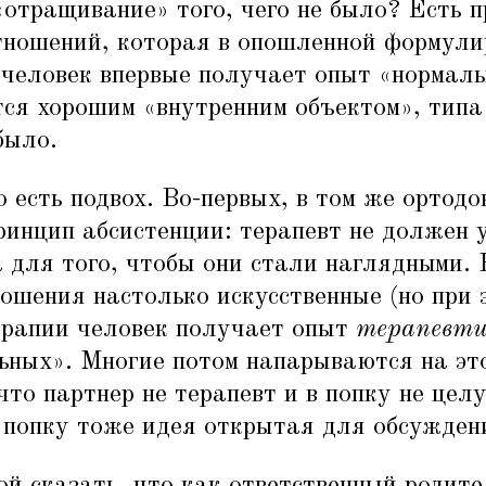
«
отращивание» того, чего не было? Есть п
тношений, которая в опошленной формулир
 человек впервые получает опыт
«
нормаль
тся хорошим
«
внутренним объектом», типа
было.
о есть подвох. Во-первых, в том же ортод
ринцип абсистенции: терапевт не должен 
 для того, чтобы они стали наглядными. 
ошения настолько искусственные (но при 
терапии человек получает опыт
терапевти
ьных». Многие потом напарываются на эт
то партнер не терапевт и в попку не цел
 попку тоже идея открытая для обсужден
й сказать, что как ответственный родите