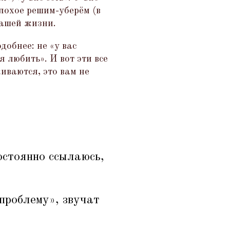
лохое решим-уберём (в
вашей жизни.
одобнее: не
«
у вас
я любить». И вот эти все
иваются, это вам не
остоянно ссылаюсь,
проблему», звучат