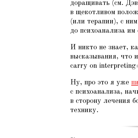
доращивать (см. Дэ
в щекотливом положе
(или терапии), с ни
до психоанализа им 
И никто не знает, ка
высказывания, что 
carry on interpretin
Ну, про это я уже
п
с психоанализа, на
в сторону лечения б
технику.