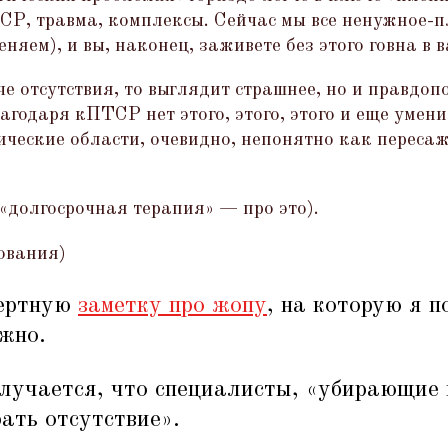
ТСР, травма, комплексы. Сейчас мы все ненужное-п
няем), и вы, наконец, заживете без этого говна в 
е отсутствия, то выглядит страшнее, но и правдоп
лагодаря кПТСР нет этого, этого, этого и еще умени
ические области, очевидно, непонятно как пересаж
«
долгосрочная терапия» — про это).
ования)
мертную
заметку про жопу
, на которую я п
жно.
лучается, что специалисты,
«
убирающие 
ать отсутствие».