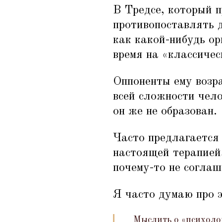
В Тредсе, который п
противопоставлять 
как какой-нибудь ор
время на
«
классичес
Оппоненты ему возра
всей сложности чело
он же не образован.
Часто предлагается 
настоящей терапией,
почему-то не соглаш
Я часто думаю про э
Мыслить о
«
психоло