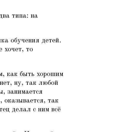
два типа: на
ка обучения детей.
е хочет, то
м, как быть хорошим
нет, ну, так любой
ы, занимается
, оказывается, так
тец делал с ним всё