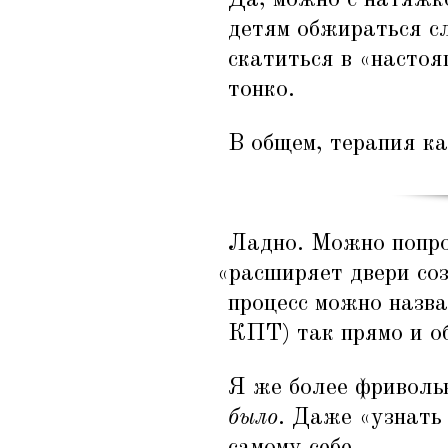
детям обжираться сл
скатиться в
«
настоя
тонко.
В общем, терапия к
Ладно. Можно попро
«
расширяет двери соз
процесс можно назва
КПТ) так прямо и о
Я же более фриволь
было
. Даже
«
узнать
самому себе.