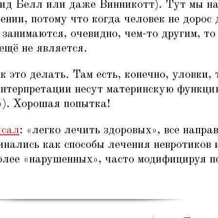
вид Белл или даже Винникотт). Тут мы н
нии, потому что когда человек не дорос 
м занимаются, очевидно, чем-то другим, т
ещё не является.
к это делать. Там есть, конечно, уловки,
интерпретации несут материнскую функцию
g»). Хорошая попытка!
исал
:
«
легко лечить здоровых», все напра
чинались как способы лечения невротиков
олее
«
нарушенных», часто модифицируя 