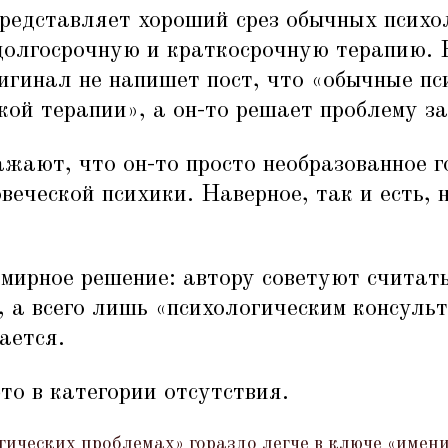
редставляет хороший срез обычных психол
долгосрочную и краткосрочную терапию. Н
игинал не напишет пост, что
«
обычные пс
кой терапии», а он-то решает проблему за
жают, что он-то просто необразованное г
веческой психики. Наверное, так и есть, н
мирное решение: автору советуют считать
 а всего лишь
«
психологическим консульт
ается.
то в категории отсутствия.
гических проблемах» гораздо легче в ключе
«
имени