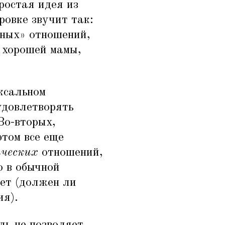
ростая идея из
овке звучит так:
ных» отношений,
 хорошей мамы,
оксальном
удовлетворять
Во-вторых,
этом все еще
ческих
отношений,
о в обычной
ует (должен ли
ия).
ль не позволяет