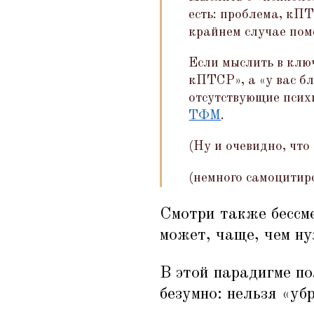
есть: проблема, кП
крайнем случае поме
Если мыслить в ключ
кПТСР», а
«
у вас б
отсутствующие псих
ТФМ
.
(Ну и очевидно, что
(немного самоцитир
Смотри также бесс
может, чаще, чем ну
В этой парадигме по
безумно: нельзя
«
убр