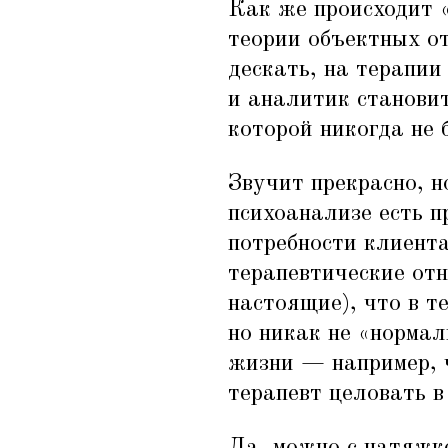
Как же происходит
теории объектных о
дескать, на терапии
и аналитик станови
которой никогда не 
Звучит прекрасно, н
психоанализе есть п
потребности клиента
терапевтические отн
настоящие), что в 
но никак не
«
нормал
жизни — например, ч
терапевт целовать в
Да, можно с натяжко