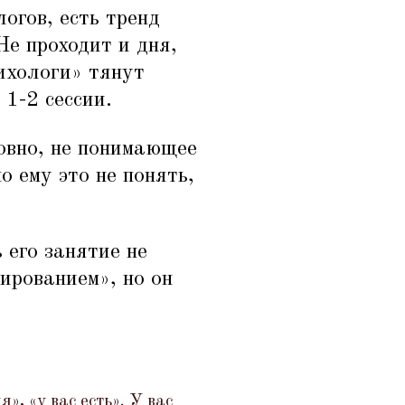
огов, есть тренд
е проходит и дня,
ихологи» тянут
 1-2 сессии.
овно, не понимающее
о ему это не понять,
 его занятие не
ированием», но он
я»,
«
у вас есть». У вас