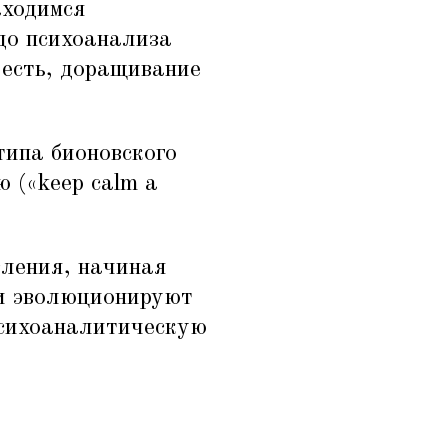
аходимся
до психоанализа
о есть, доращивание
 типа бионовского
 («keep calm a
вления, начиная
 и эволюционируют
психоаналитическую