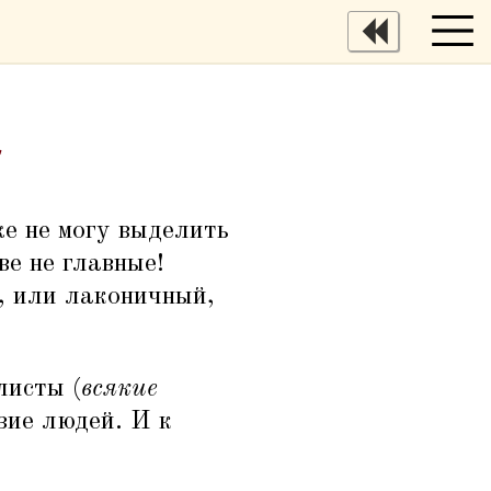
а
же не могу выделить
ве не главные!
й, или лаконичный,
листы (
всякие
зие людей. И к