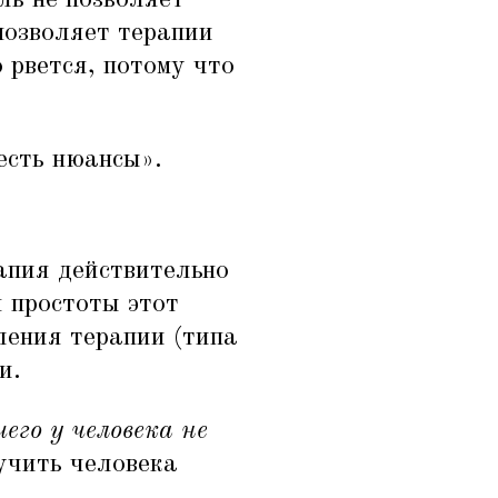
позволяет терапии
 рвется, потому что
есть нюансы».
апия действительно
я простоты этот
ления терапии (типа
и.
его у человека не
учить человека