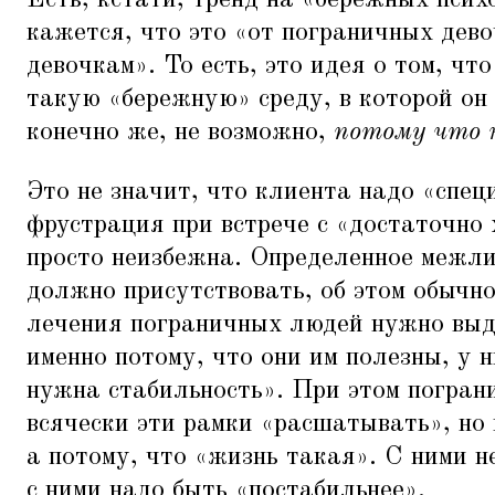
Есть, кстати, тренд на
«
бережных психо
кажется, что это
«
от пограничных дев
девочкам». То есть, это идея о том, чт
такую
«
бережную» среду, в которой он 
конечно же, не возможно,
потому что 
Это не значит, что клиента надо
«
спец
фрустрация при встрече с
«
достаточно 
просто неизбежна. Определенное межл
должно присутствовать, об этом обычно
лечения пограничных людей нужно выд
именно потому, что они им полезны, у н
нужна стабильность». При этом погран
всячески эти рамки
«
расшатывать», но 
а потому, что
«
жизнь такая». С ними н
с ними надо быть
«
постабильнее».