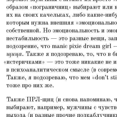
образом
«
пограничниц» выбирают или н
их на своих качельках, либо какие-ни
которым нужна внешняя
«
эмоционально
собственной. Но эмоциональность и эм
нестабильность — это разные вещи, зап
подозрение, что manic pixie dream girl
щица
. Также я подозреваю, то, что в 
«
истеричками» — это тоже никакие не 
в психоаналитическом смысле (в соврем
Также, я подозреваю, что мем
«
don’t st
тоже про них же.
Также ПРЛ-щиц (и снова напоминаю, чт
выбирают, например, мужчины с чувств
выхода (и разные прочие подкаблучник