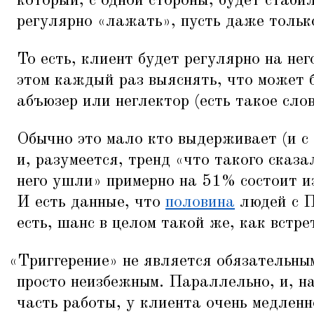
который, с одной стороны, будет стаби
регулярно
«
лажать», пусть даже только
То есть, клиент будет регулярно на нег
этом каждый раз выяснять, что может б
абъюзер или неглектор (есть такое сло
Обычно это мало кто выдерживает (и с 
и, разумеется, тренд
«
что такого сказа
него ушли» примерно на 51% состоит и
И есть данные, что
половина
людей с П
есть, шанс в целом такой же, как встре
«
Триггерение» не является обязательны
просто неизбежным. Параллельно, и, на
часть работы, у клиента очень медлен