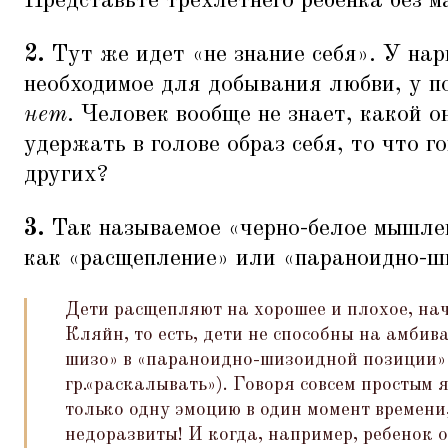
Представьте трехлетнего ребенка без м
2.
Тут же идет
«
не знание себя». У нар
необходимое для добывания любви, у 
нет
. Человек вообще не знает, какой о
удержать в голове образ себя, то что г
других?
3.
Так называемое
«
черно-белое мышлен
как
«
расщепление» или
«
параноидно-ш
Дети расщепляют на хорошее и плохое, на
Кляйн, то есть, дети не способны на амбив
шизо» в
«
параноидно-шизоидной позиции» 
гр.
«
раскалывать»). Говоря совсем простым я
только одну эмоцию в один момент времени
недоразвиты! И когда, например, ребенок 