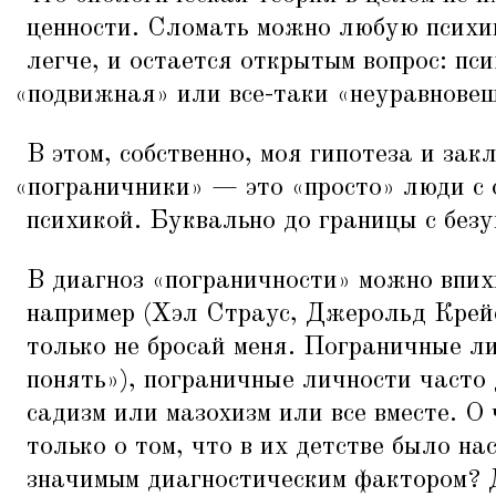
ценности. Сломать можно любую психи
легче, и остается открытым вопрос: пс
«
подвижная» или все-таки
«
неуравновеш
В этом, собственно, моя гипотеза и зак
«
пограничники» — это
«
просто» люди с
психикой. Буквально до границы с безу
В диагноз
«
пограничности» можно впихн
например (Хэл Страус, Джерольд Крей
только не бросай меня. Пограничные ли
понять»), пограничные личности часто
садизм или мазохизм или все вместе. О 
только о том, что в их детстве было н
значимым диагностическим фактором? Д