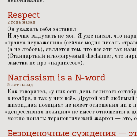
непонимание.
Respect
2 года назад
Он уважать себя заставил
И лучше выдумать не мог. Я уже писал, что нар
«
травма неуважения» (сейчас модно писать
«
трав
(а не любовь), является тем, что все эти так наз
(Стандартный игнорируемый disclaimer, что нарц
заметка не про
«
нарциссов»).
Narcissism is a N-word
5 лет назад
Как говорится,
«
у них есть день великого октябр
в ноябре, и так у них всё». Другой мой любимый
шизоидная позиция» не имеет отношения ни к па
«
депрессивная позиция» не имеет отношения к де
можно понять: терапевтический жаргон — это, о
Безоценочные суждения — эт