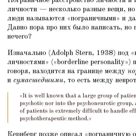
Пограничное расстройство личности и 
личности — несколько разные вещи, но
люди называются
«
пограничными» и д
Давно пора про них было написать, но 
нечего?
Изначально (Adolph Stern, 1938) под
«
личностями» («borderline personality») 
говоря, находится на границе между
но
и
сумасшедшими
, то есть между невро
«It is well known that a large group of patien
psychotic nor into the psychoneurotic group, 
of patients is extremely difficult to handle ef
psychotherapeutic method.»
Кернберг позже описал
«
пограничную 