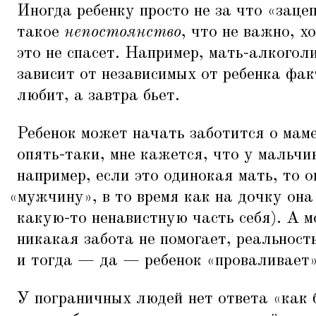
Иногда ребенку просто не за что
«
зацеп
такое
непостоянство
, что не важно, х
это не спасет. Например, мать-алкогол
зависит от независимых от ребенка факт
любит, а завтра бьет.
Ребенок может начать заботится о маме
опять-таки, мне кажется, что у мальчи
например, если это одинокая мать, то о
«
мужчину», в то время как на дочку он
какую-то ненавистную часть себя). А м
никакая забота не помогает, реальност
и тогда — да — ребенок
«
проваливает»
У пограничных людей нет ответа
«
как 