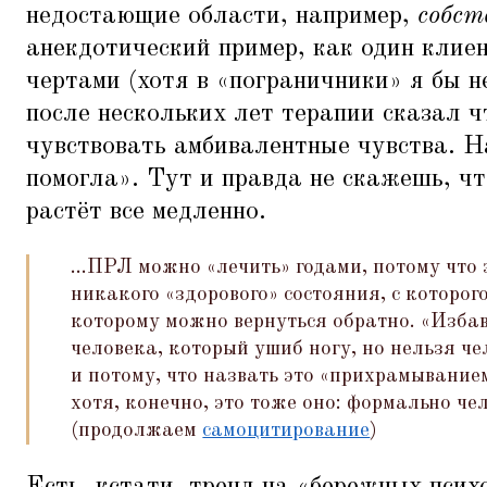
недостающие области, например,
собст
анекдотический пример, как один клие
чертами (хотя в
«
пограничники» я бы не
после нескольких лет терапии сказал ч
чувствовать амбивалентные чувства. Н
помогла». Тут и правда не скажешь, чт
растёт все медленно.
...ПРЛ можно
«
лечить» годами, потому что 
никакого
«
здорового» состояния, с которог
которому можно вернуться обратно.
«
Избав
человека, который ушиб ногу, но нельзя че
и потому, что назвать это
«
прихрамыванием
хотя, конечно, это тоже оно: формально че
(продолжаем
самоцитирование
)