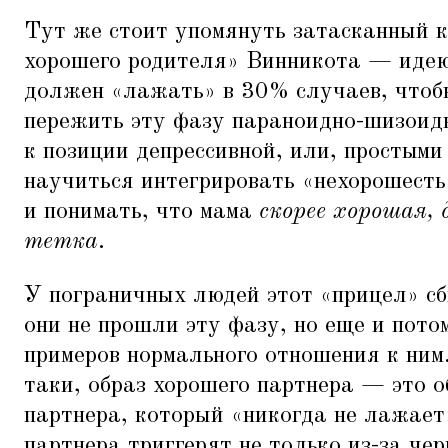
Тут же стоит упомянуть затасканный 
хорошего родителя» Винникота — идею 
должен
«
лажать» в 30% случаев, чтобы
пережить эту фазу параноидно-шизоид
к позиции депрессивной, или, простыми
научиться интегрировать
«
нехорошесть
и понимать, что мама
скорее хорошая, 
тетка
.
У пограничных людей этот
«
прицел» сб
они не прошли эту фазу, но еще и потом
примеров нормального отношения к ним.
таки, образ хорошего партнера — это о
партнера, который
«
никогда не лажает
партнера триггерят не только из-за че