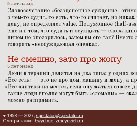
5 лет назад
Словосочетание
«
безоценочное суждение» этимо
о чем-то судит, то есть, что-то считает, но ника
цену, не определяет value. Полужопное (half-as
еще и в том, что судить и осуждать — слова одн
ничем не опозорилось, зачем вы его так? Вместо э
говорить
«
неосуждающая оценка».
Не смешно, зато про жопу
5 лет назад
Люди в терапии делятся на два типа: у одних все 
«
Все есть» — это не про дом, машину и жену, а п
«
Все винтики на месте», если опускаться совсем 
такие люди вполне могут быть
«
сломаны» — скаж
можно распрямить.
♥ 1998 — 2027,
spectator@spectator.ru
Смотри также:
hwyd.me
,
zmeyevich.ru