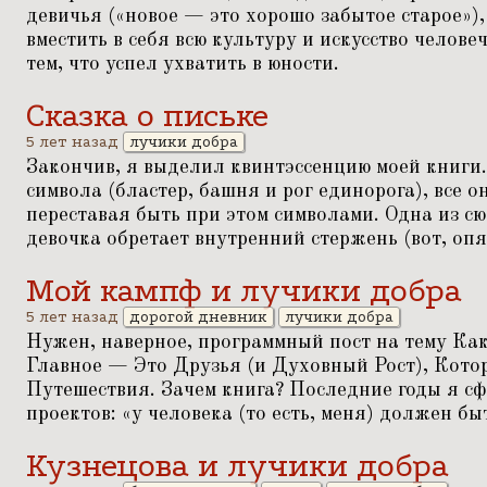
девичья («новое — это хорошо забытое старое»)
вместить в себя всю культуру и искусство челове
тем, что успел ухватить в юности.
Сказка о письке
5 лет назад
лучики добра
Закончив, я выделил квинтэссенцию моей книги.
символа (бластер, башня и рог единорога), все о
переставая быть при этом символами. Одна из с
девочка обретает внутренний стержень (вот, оп
Мой кампф и лучики добра
5 лет назад
дорогой дневник
лучики добра
Нужен, наверное, программный пост на тему Ка
Главное — Это Друзья (и Духовный Рост), Кот
Путешествия. Зачем книга? Последние годы я с
проектов:
«
у человека (то есть, меня) должен б
Кузнецова и лучики добра