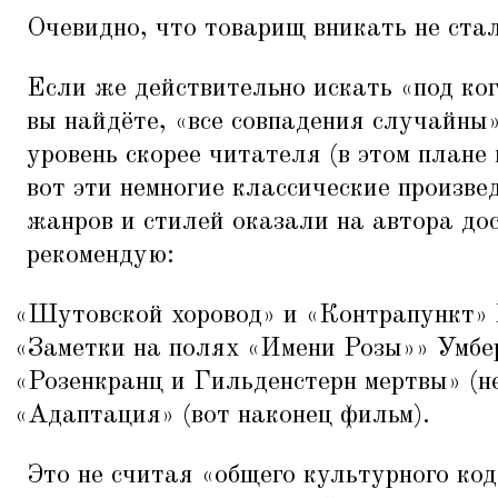
Очевидно, что товарищ вникать не стал
Если же действительно искать
«
под ко
вы найдёте,
«
все совпадения случайны
уровень скорее читателя (в этом плане 
вот эти немногие классические произве
жанров и стилей оказали на автора до
рекомендую:
«
Шутовской хоровод» и
«
Контрапункт» 
«
Заметки на полях
«
Имени Розы»» Умбе
«
Розенкранц и Гильденстерн мертвы» (н
«
Адаптация» (вот наконец фильм).
Это не считая
«
общего культурного код