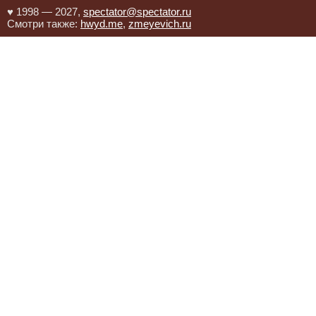
♥ 1998 — 2027,
spectator@spectator.ru
Смотри также:
hwyd.me
,
zmeyevich.ru