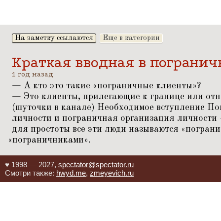
На заметку ссылаются
Еще в категории
Краткая вводная в пограни
1 год назад
— А кто это такие
«
пограничные клиенты»?
— Это клиенты, прилегающие к границе или от
(шуточки в канале) Необходимое вступление По
личности и пограничная организация личности 
для простоты все эти люди называются
«
пограни
«
пограничниками».
♥ 1998 — 2027,
spectator@spectator.ru
Смотри также:
hwyd.me
,
zmeyevich.ru