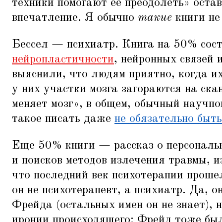
техники помогают ее преодолеть» остав
впечатление. Я обычно
такие
книги не
Бессел — психиатр. Книга на 50% состо
нейропластичности
, нейронных связей 
выяснили, что людям приятно, когда и
у них участки мозга загораются на ска
меняет мозг», в общем, обычный научп
такое писать даже
не обязательно быт
Еще 50% книги — рассказ о персональ
и поисков методов излечения травмы, и
что последний век психотерапии прошел
он не психотерапевт, а психиатр. Да, о
Фрейда (остальных имен он не знает), 
иронии происходящего: Фрейд тоже был