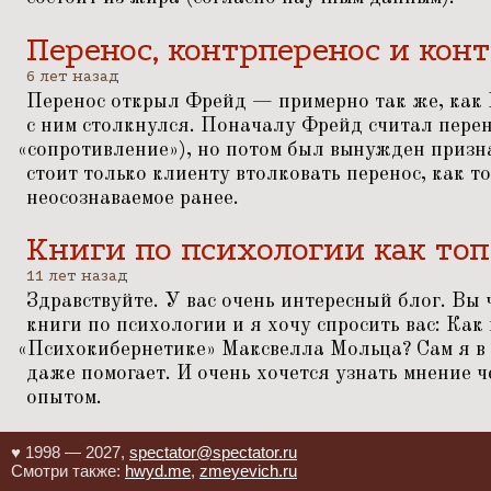
Перенос, контрперенос и кон
6 лет назад
Перенос открыл Фрейд — примерно так же, как 
с ним столкнулся. Поначалу Фрейд считал перен
«
сопротивление»), но потом был вынужден призна
стоит только клиенту втолковать перенос, как то
неосознаваемое ранее.
Книги по психологии как то
11 лет назад
Здравствуйте. У вас очень интересный блог. Вы 
книги по психологии и я хочу спросить вас: Как 
«
Психокибернетике» Максвелла Мольца? Сам я в 
даже помогает. И очень хочется узнать мнение ч
опытом.
♥ 1998 — 2027,
spectator@spectator.ru
Смотри также:
hwyd.me
,
zmeyevich.ru