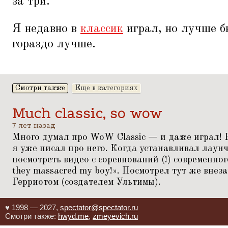
за три.
Я недавно в
классик
играл, но лучше б
гораздо лучше.
Смотри также
Еще в категориях
Much classic, so wow
7 лет назад
Много думал про WoW Classic — и даже играл! В
я уже писал про него. Когда устанавливал лаун
посмотреть видео с соревнований (!) современн
they massacred my boy!». Посмотрел тут же внез
Герриотом (создателем Ультимы).
♥ 1998 — 2027,
spectator@spectator.ru
Смотри также:
hwyd.me
,
zmeyevich.ru