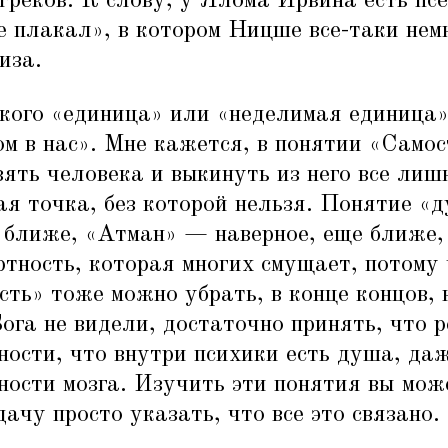
греков. К слову, у Ялома Ирвина есть пс
 плакал», в котором Ницше все-таки нем
иза.
кого
«
единица» или
«
неделимая единица»
ом в нас». Мне кажется, в понятии
«
Самос
зять человека и выкинуть из него все лишн
я точка, без которой нельзя. Понятие
«
д
 ближе,
«
Атман» — наверное, еще ближе, 
ртность, которая многих смущает, потому ч
сть» тоже можно убрать, в конце концов, 
ога не видели, достаточно принять, что р
ности, что внутри психики есть душа, да
ости мозга. Изучить эти понятия вы може
ачу просто указать, что все это связано.