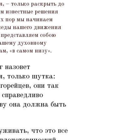
, – только раскрыть до
им известные решения
их пор мы начинаем
следы нашего движения
 представляем собою
нашему духовному
ам,
«
в самом низу».
г назовет
я, только шутка:
горейцев, они так
 справедливо
тву она должна быть
живать, что это все