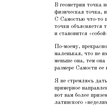
В геометрии точка н
физическая точка, и
С Самостью что-то п
точки объясняется т
и становится
«
собой
По-моему, прекрасно
маленькая, что не им
меньше она, тем она
размере Самости ее 
Я не стремлюсь дать
примерное направлен
вот вам более призе
латинского
«
неделим