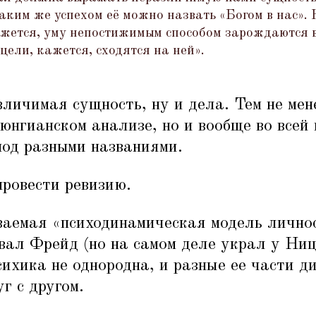
таким же успехом её можно назвать
«
Богом в нас».
жется, уму непостижимым способом зарождаются в 
цели, кажется, сходятся на ней».
ичимая сущность, ну и дела. Тем не мен
 юнгианском анализе, но и вообще во всей
под разными названиями.
провести ревизию.
ваемая
«
психодинамическая модель лично
вал Фрейд (но на самом деле украл у Ниц
психика не однородна, и разные ее части 
г с другом.