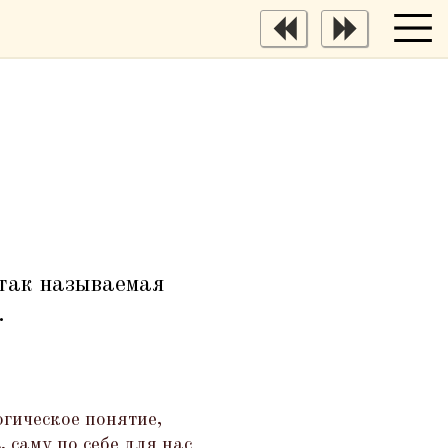
так называемая
.
огическое понятие,
саму по себе для нас