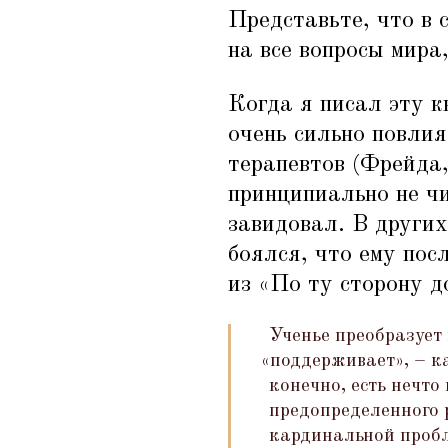
Представьте, что в 
на все вопросы мира
Когда я писал эту к
очень сильно повли
терапевтов (Фрейда
принципиально не ч
завидовал. В други
боялся, что ему пос
из
«
По ту сторону д
Ученье преобразует 
«
поддерживает», – ка
конечно, есть нечто
предопределенного 
кардинальной пробл