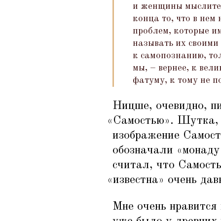
и женщины мыслител
конца то, что в нем 
проблем, которые и
называть их своими
к самопознанию, то
мы, – вернее, к вел
фатуму, к тому не 
Ницше, очевидно, пи
«
Самостью». Шутка, 
изображение Самост
обозначали
«
монаду
считал, что Самость
«
известна» очень дав
Мне очень нравится 