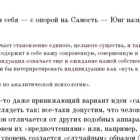
я себя — с опорой на Самость — Юнг наз
ает становление единого, цельного существа, и та
содержит в себе нашу сокровенную, совершенную и
видуация означает еще и ожидание нашей собстве
ли бы интерпретировать индивидуацию как
«
путь к
е по аналитической психологии».
м-то даже принижающий вариант идеи
«
са
лядеть так: все-таки допустим, что чело
 он отличается от других подобных аппар
овем их
«
предпочтениями» или, например,
 уровень создается
«
случайным» образом 