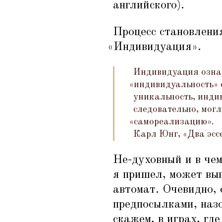
английского).
Процесс становлени
«
Индивидуация».
Индивидуация означ
«
индивидуальность» 
уникальность, инди
следовательно, мог
«
самореализацию».
Карл Юнг,
«
Два эсс
Не-духовный и в че
я пришел, может выг
автомат. Очевидно,
предпосылками, наз
скажем, в играх, где