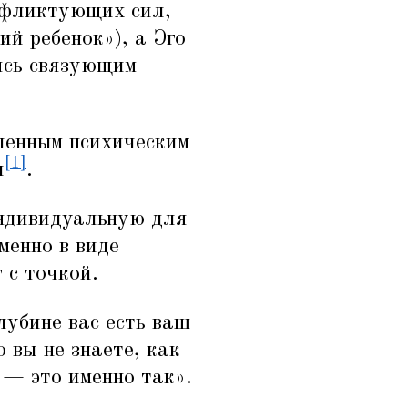
онфликтующих сил,
ий ребенок»), а Эго
ясь связующим
ленным психическим
[1]
и
.
индивидуальную для
менно в виде
 с точкой.
глубине вас есть ваш
о вы не знаете, как
 — это именно так».