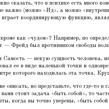
но сказать, что в психике есть много к
не важно (можно
«
Ид», а можно
«
внутренн
ке играет координирующую функцию, явля
 кроме как
«
чудом»? Например, по опреде
ат — Фрейд был противником свободы вол
и Самость — некую сущность человека, 
овал ее в виде маленькой точки и одновре
ентре которого находилась эта точка. Круг
не описать, но представьте, что где-то в 
д вами стоит задача
«
быть собой», то част
нты, когда вы точно уверены,
«
быть собой