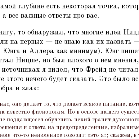
самой глубине есть некоторая точка, кото
, а все важные ответы про вас.
нигу, то обнаружил, что многие идеи Ниц
яли на первых — не знаю как их назвать 
, Юнга и Адлера как минимум). Юнг пише
итал Ницше, но был плохого о нем мнения
х источниках я видел, что Фрейд не чита
ле этого нечего будет сказать. Это было в
обра и зла»:
нас, оно делает то, что делает всякое питание, кот
к известно физиологам. Но в основе нашего сущест
 не поддающееся обучению, некий гранит духовног
решения и ответа на предопределенные, избранны
еме что-то неизменное говорит:
«
это я»; скажем, 