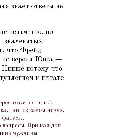
рая знает ответы не
ше незаметно, но
— знаменитых
т, что Фрейд
, по версии Юнга —
л Ницше потому что
ступлением к цитате
орое тоже не только
ва, там,
«
в самом низу»,
о фатума,
е вопросы. При каждой
в теме мужчины