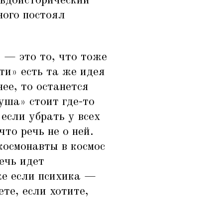
евдоисторический
ного постоял
 — это то, что тоже
ти» есть та же идея
ее, то останется
уша» стоит где-то
если убрать у всех
то речь не о ней.
космонавты в космос
ечь идет
же если психика —
те, если хотите,