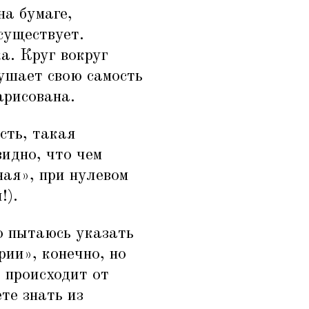
на бумаге,
существует.
а. Круг вокруг
лушает свою самость
арисована.
сть, такая
видно, что чем
ая», при нулевом
!).
о пытаюсь указать
рии», конечно, но
 происходит от
ете знать из