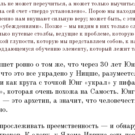
ь не может переучиться, а может только выучиться
на сей счет
«
твердо установлено». Порою мы наход
менно нам внушают сильную веру; может быть, с эт
«
убеждениями». Позже – мы видим в них только 
лько путевые столбы, ведущие к проблеме, которую
икой глупости, которую мы представляем собою, к 
поддающемуся обучению элементу, который лежит т
шет ровно о том же, что через 30 лет Юн
что это все украдено у Ницше, разумеетс
и как круга с точкой Юнг
«
украл» у пифа
», которая очень похожа на Самость. Юнг
 — это архетип, а значит, что человечес
но.
прослеживать преемственность — и обнару