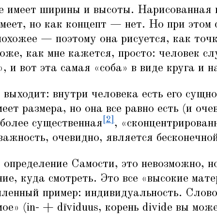
е имеет ширины и высоты. Нарисованная 
меет, но как концепт — нет. Но при этом 
охожее — поэтому она рисуется, как точк
оже, как мне кажется, просто: человек с
», и вот эта самая
«
соба» в виде круга и н
 выходит: внутри человека есть его сущно
еет размера, но она все равно есть (и оче
[2]
 более существенная
,
«
сконцентрированн
важность, очевидно, является бесконечной
 определение Самости, это невозможно, н
ие, куда смотреть. Это все
«
высокие мате
мленный пример: индивидуальность. Слово
ое» (in- +‎ dīviduus, корень divide вы мож