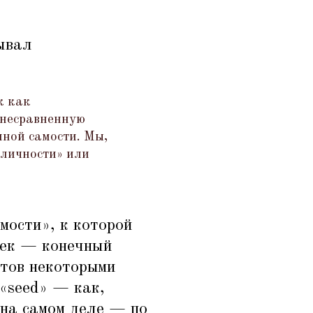
ывал
к как
 несравненную
нной самости. Мы,
 личности» или
мости», к которой
век — конечный
атов некоторыми
«
seed» — как,
(на самом деле — по