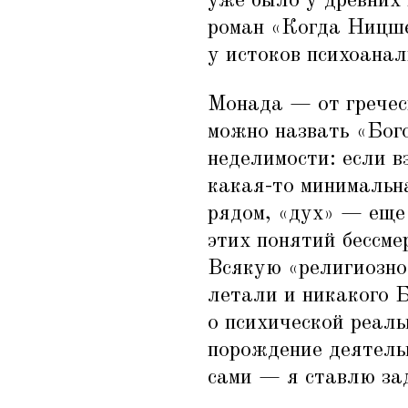
уже было у древних 
роман
«
Когда Ницше
у истоков психоанал
Монада — от гречес
можно назвать
«
Бог
неделимости: если в
какая-то минимальна
рядом,
«
дух» — еще
этих понятий бессме
Всякую
«
религиозно
летали и никакого Б
о психической реаль
порождение деятельн
сами — я ставлю зад