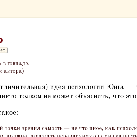
ь
лет
 в говнаде.
к автора)
отличительная) идея психологии Юнга — 
никто толком не может объяснить, что это
такое:
 точки зрения самость — не что иное, как психол
ая должна выражать неразличимую нами сущность, 