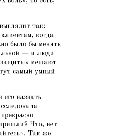
х воль», то есть,
 выглядит так:
 клиентам, когда
жно было бы менять
бильной — и люди
е защиты» мешают
 тут самый умный
я его назвать
исследовала
 прекрасно
 пришли? Что, нет
айтесь». Так же