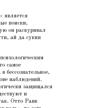
» является
ные поиски,
рую он раскуривал
ги, ай да сукин
«
психологическим
то самое
в бессознательное,
нове наблюдений.
логически защищался
ществуют и
так. Отто Ранк