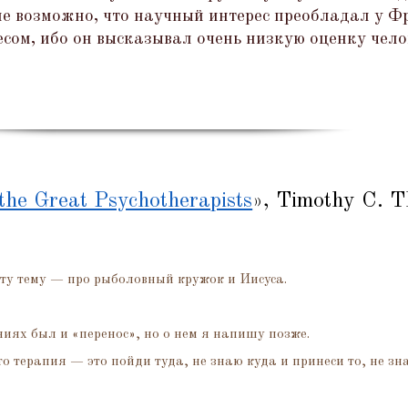
е возможно, что научный интерес преобладал у Фр
есом, ибо он высказывал очень низкую оценку чел
the Great Psychotherapists
», Timothy C. 
ту тему — про рыболовный кружок и Иисуса.
ниях был и
«
перенос», но о нем я напишу позже.
что терапия — это пойди туда, не знаю куда и принеси то, не зн