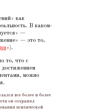
ений» как
еальность. В каком-
нуется» —
жение» — это то,
ции
»).
 то, что с
м достижением
иентами, можно
я.
елался все более и более
отя он сохранял
дования психической