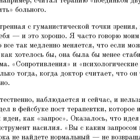
 например, считал терапию
«
поединком дву
ить» больного.
тренная с гуманистической точки зрения,
бя — и это хорошо. Я часто говорю моим
 все так медленно меняется, что если мо
 как хотелось бы, она была бы менее ста
ма.
«
Сопротивления» и
«
психологически
лько тогда, когда доктор считает, что он
но.
тественно, наблюдается и сейчас, и нельз
ел в фейсбуке пост терапевтки, которое 
 идеи, как
«
запрос». Оказалось, что идея
нструмент насилия.
«
Вы с каким запросом
пока не найдете нормальный — не возвращ