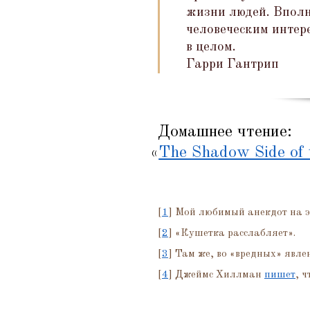
жизни людей. Вполн
человеческим интер
в целом.
Гарри Гантрип
Домашнее чтение:
«
The Shadow Side of 
[
1
] Мой любимый анекдот на э
[
2
]
«
Кушетка расслабляет».
[
3
] Там же, во
«
вредных» явле
[
4
] Джеймс Хиллман
пишет
, 