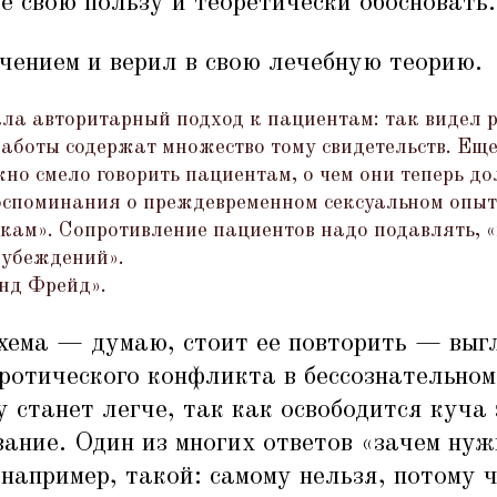
ее свою пользу и теоретически обосновать.
чением и верил в свою лечебную теорию.
ла авторитарный подход к пациентам: так видел 
работы содержат множество тому свидетельств. Еще
жно смело говорить пациентам, о чем они теперь д
Воспоминания о преждевременном сексуальном опыт
чкам». Сопротивление пациентов надо подавлять,
«
 убеждений».
нд Фрейд».
хема — думаю, стоит ее повторить — выг
ротического конфликта в бессознательном,
у станет легче, так как освободится куча
ание. Один из многих ответов
«
зачем нуж
например, такой: самому нельзя, потому ч