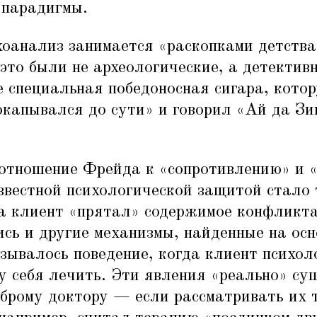
й парадигмы.
хоанализ занимается
«
раскопками детства
 это были не археологические, а детектив
 специальная победоносная сигара, кото
окапывался до сути» и говорил
«
Ай да Зиг
 отношение Фрейда к
«
сопротивлению» и
звестной психологической защитой стало 
а клиент
«
прятал» содержимое конфликта 
сь и другие механизмы, найденные на ос
зывалось поведение, когда клиент психо
 себя лечить. Эти явления
«
реально» су
брому доктору — если рассматривать их 