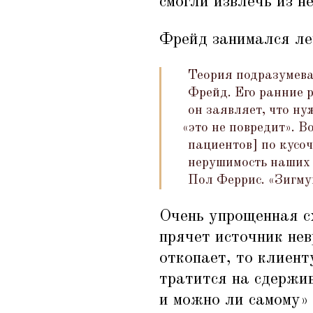
смогли извлечь из н
Фрейд занимался ле
Теория подразумева
Фрейд. Его ранние 
он заявляет, что ну
«
это не повредит». 
пациентов] по кусо
нерушимость наших
Пол Феррис.
«
Зигму
Очень упрощенная с
прячет источник нев
откопает, то клиент
тратится на сдержив
и можно ли самому» 