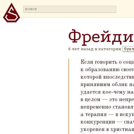
Фрейди
6 лет назад в категории
бук
Если говорить о соц
к образованию своег
которой впоследств
принявшим облик на
удается кое-чему н
в целом — это непре
непременно становя
а терапия — в иску
конкуренции — снач
укоренен в христиан