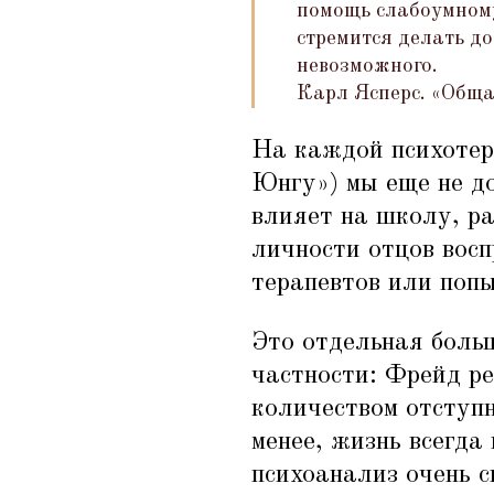
помощь слабоумному 
стремится делать до
невозможного.
Карл Ясперс.
«
Обща
На каждой психотер
Юнгу») мы еще не до
влияет на школу, ра
личности отцов восп
терапевтов или попы
Это отдельная боль
частности: Фрейд ре
количеством отступн
менее, жизнь всегда
психоанализ очень с