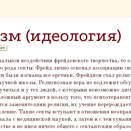
зм (идеология)
лет
иальном воздействии фрейдовского творчества, то 
о рода секты: Фрейд лично основал ассоциацию св
ии были изгнаны все еретики. Фрейдизм стал рели
учной школы. Религиозная вера не подлежит обс
аучиться и у тех людей, с которыми невозможно ди
ложный аргумент в пользу того, что психотерапев
тся заменителями религии, их учение перерождаетс
пление. Такие секты вступают в отношения неопра
ала с медицинской наукой, а затем и с тем гуман
стве и не имея ничего общего с сектантским обра