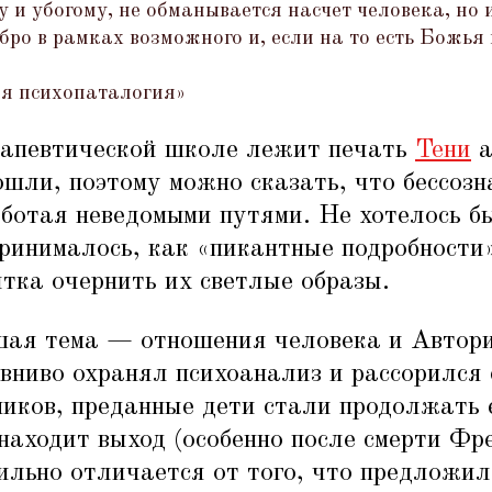
и убогому, не обманывается насчет человека, но и
бро в рамках возможного и, если на то есть Божья
я психопаталогия»
апевтической школе лежит печать
Тени
а
шли, поэтому можно сказать, что бессозн
ботая неведомыми путями. Не хотелось б
ринималось, как
«
пикантные подробности
тка очернить их светлые образы.
шая тема — отношения человека и Автори
вниво охранял психоанализ и рассорился 
иков, преданные дети стали продолжать е
 находит выход (особенно после смерти Фр
ильно отличается от того, что предложил