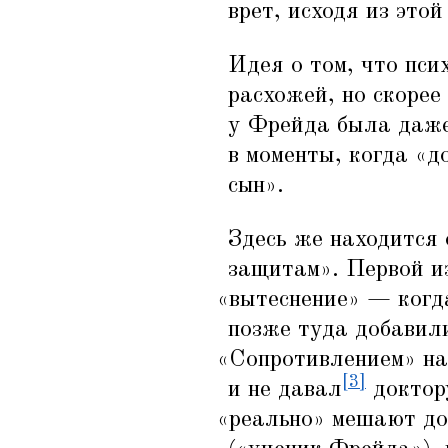
врет, исходя из это
Идея о том, что пси
расхожей, но скорее
у Фрейда была даже
в моменты, когда
«
д
сын».
Здесь же находится
защитам». Первой и
«
вытеснение» — когд
позже туда добавили
«
Сопротивлением» на
[3]
и не давал
доктору
«
реально» мешают до