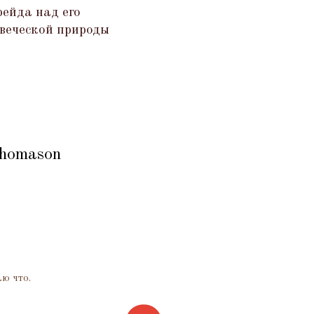
ейда над его
овеческой природы
Thomason
аю что.