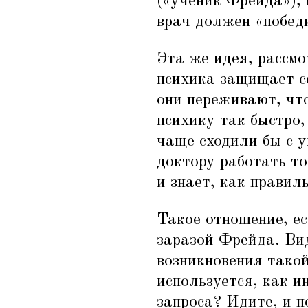
(«ученик Фрейда»),
врач должен
«
побед
Эта же идея, рассмо
психика защищает се
они переживают, что
психику так быстро,
чаще сходили бы с у
доктору работать то
и знает, как правиль
Такое отношение, ес
заразой Фрейда. Вид
возникновения такой
используется, как и
запроса? Идите, и 