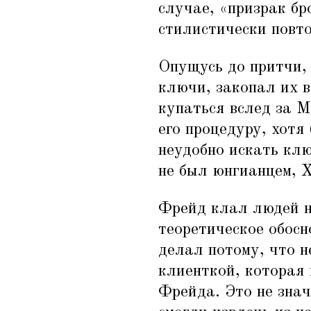
случае,
«
призрак бр
стилистически повт
Опущусь до притчи, 
ключи, закопал их в
купаться вслед за М
его процедуру, хот
неудобно искать кл
не был юнгианцем, 
Фрейд клал людей на
теоретическое обосн
делал потому, что н
клиенткой, которая 
Фрейда. Это не зна