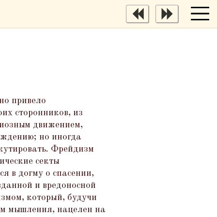
оно привело
оих сторонников, из
гиозным движением,
уждению; но иногда
скутировать. Фрейдизм
тические секты
я в догму о спасении,
вданной и вредоносной
измом, который, будучи
зом мышления, нацелен на