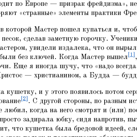
одит по Европе — призрак фрейдизма», н
оряют
«
странные» элементы практики Фре
в которой Мастер пошел купаться и, чтоб
 песок, сделав заметную горочку. Ученик
астером, увидели издалека, что он выры
[1]
я были без ключей. Когда Мастер вышел
ючи. Еще я иногда шучу, что
«
надо всегда
Христос — христианином, а Будда — будд
 кушетку, и у этого появилось потом сер
[2]
ование
. С другой стороны, по разным и
е любил, когда на него смотрят и (или) по
просто задирала юбку, сидя напротив, пы
чит, что кушетка была бредовой идеей, с