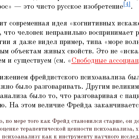
[4]
рос» — это чисто русское изобретение
.
ит современная идея
«
когнитивных искаж
, что человек неправильно воспринимает р
гии я даже видел пример, типа
«
море вол
ым объектам живых свойств. Это не
«
иска
м и существуем (см.
«
Свободные ассоциа
ижением фрейдистского психоанализа было
ожно было разговаривать. Другим велики
анализа было то, что разговаривая с пац
ю. На этом величие Фрейда заканчиваетс
о, по мере того как Фрейд становился старше, он д
 оценке терапевтической ценности психоанализа, х
 психоанализу как к инструменту научного иссле