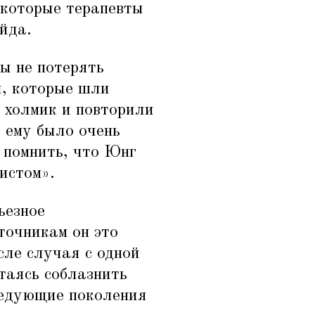
екоторые терапевты
йда.
ы не потерять
и, которые шли
л холмик и повторили
, ему было очень
 помнить, что Юнг
истом».
ьезное
сточникам он это
сле случая с одной
таясь соблазнить
ледующие поколения