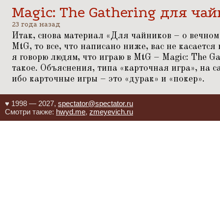
Magic: The Gathering для ча
23 года назад
Итак, снова материал
«
Для чайников – о вечном»
MtG, то все, что написано ниже, вас не касается
я говорю людям, что играю в MtG – Magic: The Gat
такое. Объяснения, типа
«
карточная игра», на с
ибо карточные игры – это
«
дурак» и
«
покер».
♥ 1998 — 2027,
spectator@spectator.ru
Смотри также:
hwyd.me
,
zmeyevich.ru