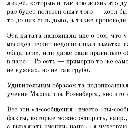
людей, которые и так всю жизнь это д
раз будет полезен опыт того — хотя бы
то до них есть дело, а такие проповеди
Эта цитата напомнила мне о том, что у
месяцев лежит недописанная заметка н
общаться», или даже
«
как правильно о
в паре». То есть — примерно то же сам
не нужна», но не так грубо.
Удивительным образом та недописанная
учение Маршалла Розенберга,
«
но это 
Все эти
«
я-сообщения» вместо
«
ты-сооб
факты, которые можно оспорить, напр.,
а выражать эмоции, напр.,
«
я чувствую