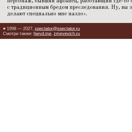
персонаж, бывший афганец, работающий где-то о
с традиционным бредом преследования. Ну, вы з
делают специально мне назло».
♥ 1998 — 2027,
spectator@spectator.ru
Смотри также:
hwyd.me
,
zmeyevich.ru