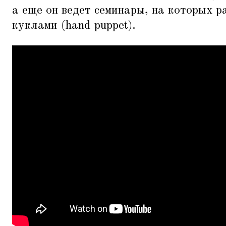
а еще он ведет семинары, на которых р
куклами (hand puppet).