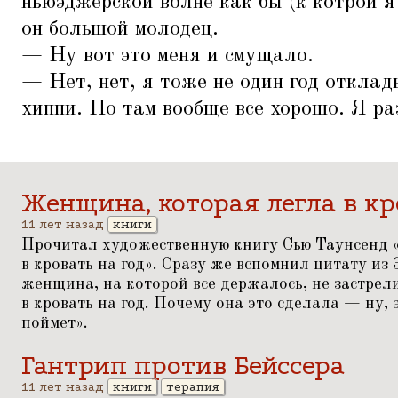
ньюэджерской волне как бы (к котрой я 
он большой молодец.
— Ну вот это меня и смущало.
— Нет, нет, я тоже не один год отклад
хиппи. Но там вообще все хорошо. Я ра
Женщина, которая легла в кр
11 лет назад
книги
Прочитал художественную книгу Сью Таунсенд 
в кровать на год». Сразу же вспомнил цитату из Э
женщина, на которой все держалось, не застрели
в кровать на год. Почему она это сделала — ну
поймет».
Гантрип против Бейссера
11 лет назад
книги
терапия