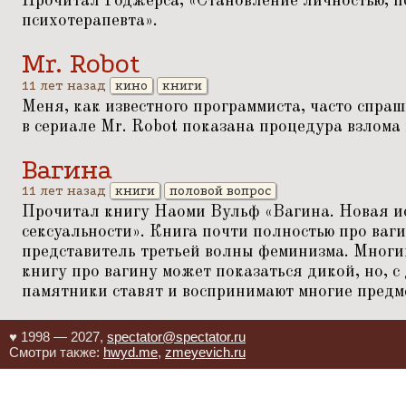
Прочитал Роджерса,
«
Становление личностью, п
психотерапевта».
Mr. Robot
11 лет назад
кино
книги
Меня, как известного программиста, часто спра
в сериале Mr. Robot показана процедура взлома 
Вагина
11 лет назад
книги
половой вопрос
Прочитал книгу Наоми Вульф
«
Вагина. Новая и
сексуальности». Книга почти полностью про ваг
представитель третьей волны феминизма. Многи
книгу про вагину может показаться дикой, но, с
памятники ставят и воспринимают многие предм
♥ 1998 — 2027,
spectator@spectator.ru
Смотри также:
hwyd.me
,
zmeyevich.ru