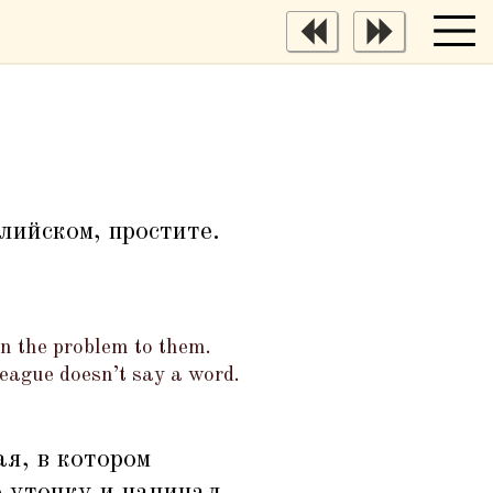
глийском, простите.
in the problem to them.
league doesn’t say a word.
я, в котором