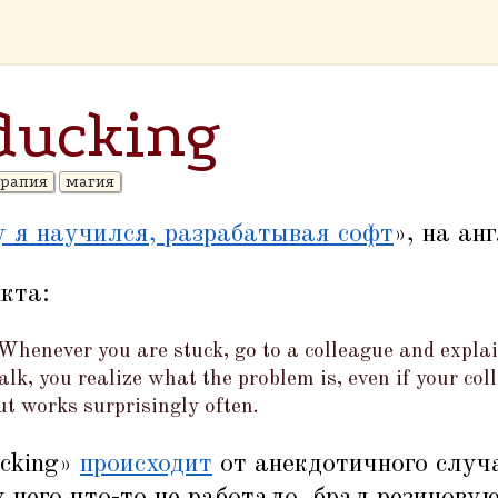
ducking
ерапия
магия
 я научился, разрабатывая софт
», на ан
кта:
Whenever you are stuck, go to a colleague and expla
lk, you realize what the problem is, even if your col
ut works surprisingly often.
ucking»
происходит
от анекдотичного случа