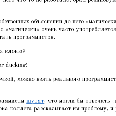
у него что-то не работало, брал резинову
обственных объяснений до него
«
магически
во
«
магически» очень часто употребляется 
тать программистов.
 я клоню?
r ducking!
очкой, можно взять реального программист
граммисты
шутят
, что могли бы отвечать
«
ока коллега рассказывает им проблему, и