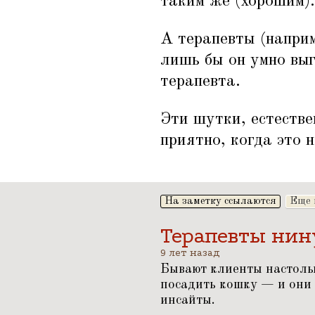
таким же (хорошим).
А терапевты (наприм
лишь бы он умно выг
терапевта.
Эти шутки, естестве
приятно, когда это 
На заметку ссылаются
Еще 
Терапевты ни
9 лет назад
Бывают клиенты настольк
посадить кошку — и они 
инсайты.