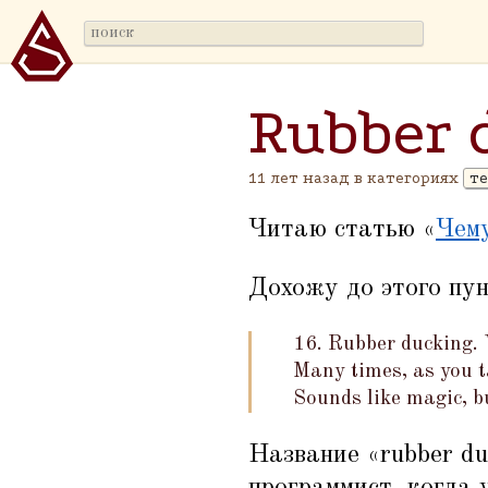
Rubber 
11 лет назад в категориях
т
Читаю статью
«
Чему
Дохожу до этого пун
16. Rubber ducking. 
Many times, as you ta
Sounds like magic, b
Название
«
rubber d