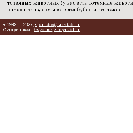
тотемных животных (у вас есть тотемные животны
помошников, сам мастерил бубен и все такое.
♥ 1998 — 2027,
spectator@spectator.ru
Смотри также:
hwyd.me
,
zmeyevich.ru