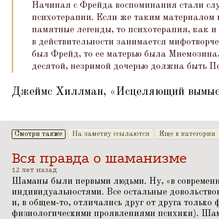
Начиная с Фрейда воспоминания стали сл
психотерапии. Если же таким материалом 
памятные легенды, то психотерапия, как и 
в действительности занимается мифотворче
был Фрейд, то ее матерью была Мнемозина,
десятой, незримой дочерью должна быть П
Джеймс Хиллман,
«
Исцеляющий вымыс
Смотри также
На заметку ссылаются
Еще в категории
Вся правда о шаманизме
12 лет назад
Шаманы были первыми людьми. Ну,
«
в современ
индивидуальностями. Все остальные довольств
и, в общем-то, отличались друг от друга только
физиологическими проявлениями психики). Шам