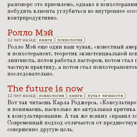
разговоре это приемлемо, однако в психотерапии
побудить клиента углубиться во внутреннее осоз
контрпродуктивно.
Ролло Мэй
12 лет назад
книги
психология
Ролло Мэй еще один наш чувак,
«
известный аме
и психотерапевт, теоретик экзистенциальной пс
лингвиста, потом работал пастором, потом стал 
частную практику, а потом стал психотерапевтом
последовательно.
The future is now
12 лет назад
психология
книги
культ личности
Вот так читаешь Карла Роджерса,
«
Консультиро
и понимаешь, насколько же актуальная критика
к консультированию. А так же всяких
«
правил х
Современный подход отличается от предшествую
совершенно другую цель.