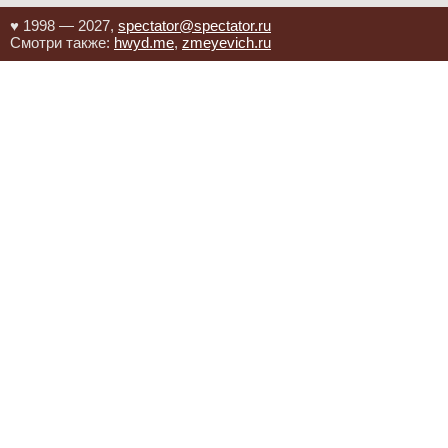
♥ 1998 — 2027,
spectator@spectator.ru
Смотри также:
hwyd.me
,
zmeyevich.ru