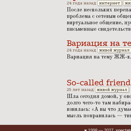
24 года назад
интернет
жи
После нескольких перепа
проблема с сетевым общен
виртуальное общение, пу
письменные свидетельства
Вариация на 
24 года назад
живой журнал
Вариация на тему ЖЖ-кл
So-called frien
25 лет назад
живой журнал
Шла сегодня домой, у ов
долго чего-то там набира
взвилась:
«
А вы что дума
мысль понравилась — ти
♥ 1998 — 2027,
spectat