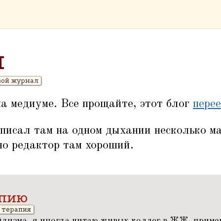
м
ой журнал
а медиуме. Все прощайте, этот блог
пере
аписал там на одном дыхании несколько м
но редактор там хороший.
апию
терапия
дизма, я иногда читаю живых коллег в ЖЖ, пример