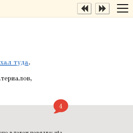
ехал туда
.
атериалов,
4
но в таком порядке: uta-