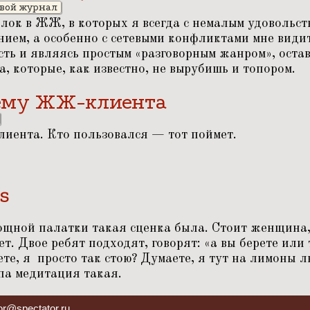
вой журнал
лок в ЖЖ, в которых я всегда с немалым удовольст
ием, а особенно с сетевыми конфликтами мне видит
сть и являясь простым
«
разговорным жанром», остав
, которые, как известно, не вырубишь и топором.
тему ЖЖ-клиента
иента. Кто пользовался — тот поймет.
ds
ощной палатки такая сценка была. Стоит женщина
ет. Двое ребят подходят, говорят:
«
а вы берете или 
ете, я просто так стою? Думаете, я тут на лимоны 
па медитация такая.
or@spectator.ru