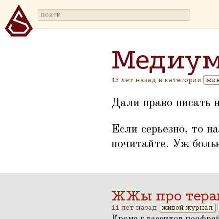
Медиу
13 лет назад в категории
жив
Дали право писать н
Если серьезно, то н
почитайте. Уж боль
ЖЖы про тер
11 лет назад
живой журнал
Кроме классиков неофрей