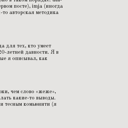
ервом посте), imja (иногда
ая-то авторская методика
а для тех, кто умеет
20-летней давности. Я в
ые я описывал, как
зки, чем слово
«
жеже»,
елать какие-то выводы.
и тесным комьюнити (я