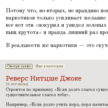
Потому что, во-вторых, не правдиво п
наркотиков только усиливает желание и
все вот эти
«
покурил и увидел зеленых
пыщ крутота» и правда лишний раз пр
В реальности же наркотики — это скуч
Смотри также
Еще в категории
Реверс Нитцше Джоке
15 лет назад
Строится по принципу
«
Если долго глагол сущес
существительное глагол тебя».
Например,
«
Если долго учить перл, перл начитае