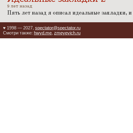
9 лет назад
Пять лет назад я описал
идеальные закладки
, 
♥ 1998 — 2027,
spectator@spectator.ru
Смотри также:
hwyd.me
,
zmeyevich.ru