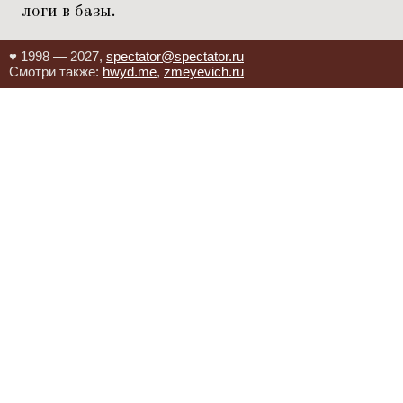
логи в базы.
♥ 1998 — 2027,
spectator@spectator.ru
Смотри также:
hwyd.me
,
zmeyevich.ru