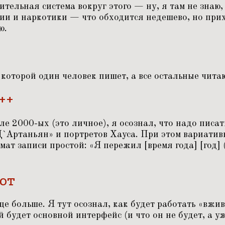
тельная система вокруг этого — ну, я там не знаю,
ции и наркотики — что обходится недешево, но при
ю.
 которой один человек пишет, а все остальные чита
++
але 2000-ых (это личное), я осознал, что надо писа
`Артаньян» и портретов Хауса. При этом вариатив
мат записи простой:
«
Я пережил [время года] [год] 
ют
е больше. Я тут осознал, как будет работать
«
вжив
й будет основной интерфейс (и что он не будет, а уж