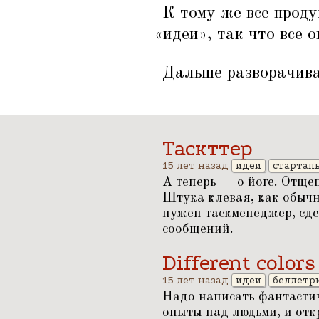
К тому же все прод
«
идеи», так что все о
Дальше разворачива
Таскттер
15 лет назад
идеи
стартап
А теперь — о йоге. Отще
Штука клевая, как обычн
нужен таскменеджер, сде
сообщений.
Different colors
15 лет назад
идеи
беллетр
Надо написать фантастич
опыты над людьми, и отк