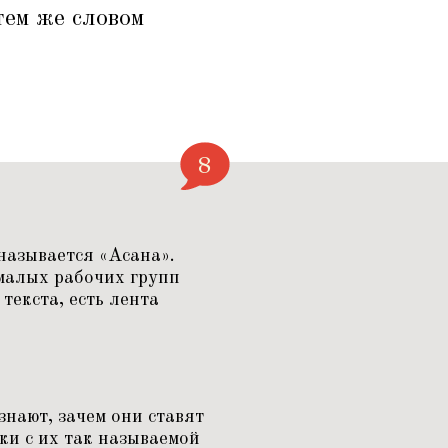
тем же словом
8
 называется
«
Асана».
 малых рабочих групп
текста, есть лента
нают, зачем они ставят
и с их так называемой