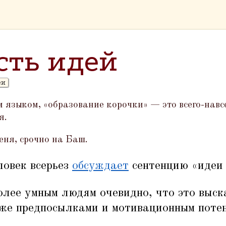
сть идей
еи
м языком,
«
образование корочки» — это всего-навс
я.
еня, срочно на Баш.
ловек всерьез
обсуждает
сентенцию
«
идеи 
более умным людям очевидно, что это выс
и же предпосылками и мотивационным поте