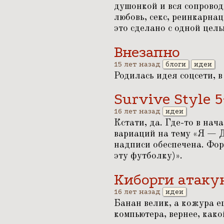
душонкой и вся сопроводи
любовь, секс, реинкарна
это сделано с одной цель
Внезапно
15 лет назад
блоги
идеи
Родилась идея соцсети, в
Survive Style 5
16 лет назад
идеи
Кстати, да. Где-то в нач
вариаций на тему
«
Я — Д
надписи обеспечена. Фор
эту футболку)».
Киборги атаку
16 лет назад
идеи
Банан велик, а кожура ещ
компьютера, вернее, како