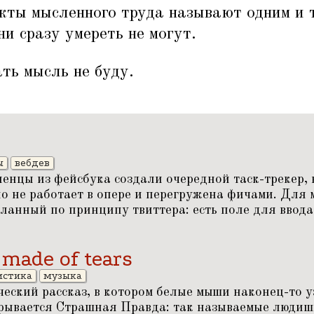
укты мысленного труда называют одним и 
ни сразу умереть не могут.
ть мысль не буду.
ы
вебдев
пенцы из фейсбука создали очередной таск-трекер,
о не работает в опере и перегружена фичами. Для
ланный по принципу твиттера: есть поле для ввода 
 made of tears
истика
музыка
еский рассказ, в котором белые мыши наконец-то уз
рывается Страшная Правда: так называемые людишк