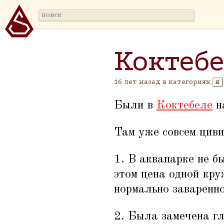
Коктеб
16 лет назад в категориях
я
Были в
Коктебеле
н
Там уже совсем циви
1. В аквапарке не б
этом цена одной кру
нормально заваренно
2. Была замечена г