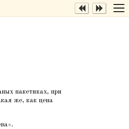
раных пакетиках, при
акая же, как цена
ва».