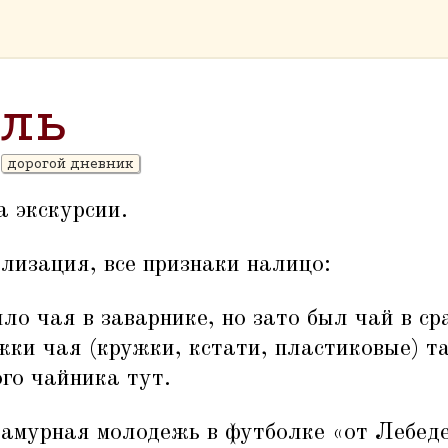
ель
дорогой дневник
а экскурсии.
лизация, все признаки налицо:
ыло чая в заварнике, но зато был чай в с
жки чая (кружки, кстати, пластиковые) т
го чайника тут.
ламурная молодежь в футболке
«
от Лебеде