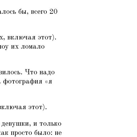
лось бы, всего 20
х, включая этот).
шоу их ломало
вилось. Что надо
а фотография
«
я
включая этот).
 девушки, и только
как просто было: не