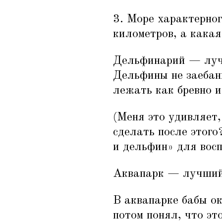
3. Море характерног
километров, а какая
Дельфинарий — лучши
Дельфины не заебанн
лежать как бревно и
(Меня это удивляет,
сделать после этог
и дельфин» для восп
Аквапарк — лучший и
В аквапарке бабы ок
потом понял, что эт