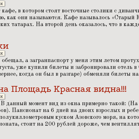
ик
 кафе, в котором стоят восточные столики с диван
аю, как они называются. Кафе называлось
«
Старый К
ких татарах. На второй день оказалось, что в каж
ки
ик
к обещал, а загранпаспорт у меня этим летом проту
густа, уже купили билеты и забронировали отель 
вернее, когда он был в разгаре) обменяли билеты н
на Площадь Красная видна!!!
ик
 В данный момент вид из окна примерно такой: (На 
ов). Пансионат на 6 дней на двоих взрослых и ребе
полукиллометровым куском Азовcкого моря, на кото
ионата, стоит на 200 рублей дороже, чем вентиллят