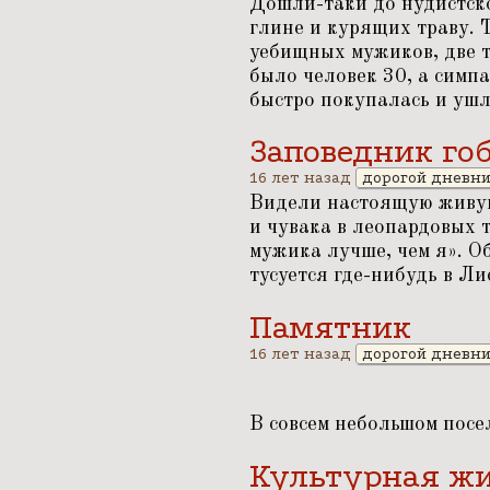
Дошли-таки до нудистско
глине и курящих траву. 
уебищных мужиков, две то
было человек 30, а симп
быстро покупалась и ушла
Заповедник го
16 лет назад
дорогой дневн
Видели настоящую живую 
и чувака в леопардовых 
мужика лучше, чем я». О
тусуется где-нибудь в Лис
Памятник
16 лет назад
дорогой дневн
В совсем небольшом посе
Культурная ж