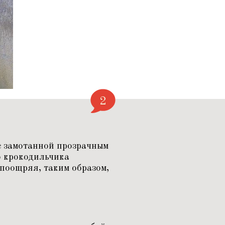
2
с замотанной прозрачным
о крокодильчика
 поощряя, таким образом,