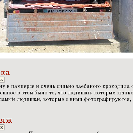
шка
ик
у в памперсе и очень сильно заебаного крокодила 
мешное в этом было то, что людишки, которым жалк
 самый людишки, которые с ними фотографируются,
ляж
ик