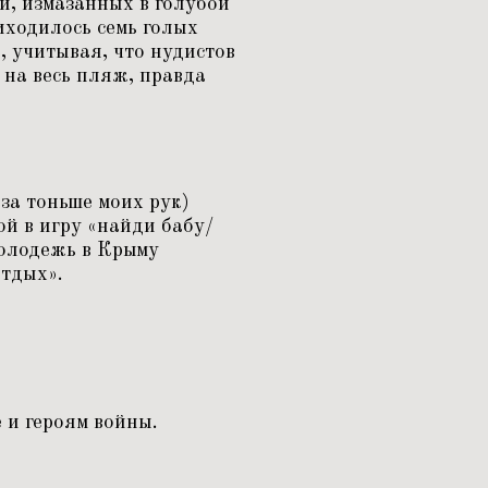
и, измазанных в голубой
иходилось семь голых
, учитывая, что нудистов
 на весь пляж, правда
за тоньше моих рук)
ой в игру
«
найди бабу/
молодежь в Крыму
тдых».
 и героям войны.