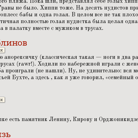
го пляжа. Пока шли, представлял себе голых хипп
Травы не было. Хиппи тоже. На десять нудистов пр
плесс бабы и одна голая. В целом все не так плохо
атичная полностью голая нудистка была целая одна
 в палатку вместе с мужиком в трусах.
блинов
ик
анорексичку (классическая такая — ноги в два ра
трусах (rawr!). Ходили по набережной играли с жен
ба проиграли (не нашли). Ну, не удивительно: вся 
ьей Бухте, а здесь , как я уже говорил,
«
семейный о
ик
лке есть памятник Ленину, Кирову и Орджоникидзе
изь