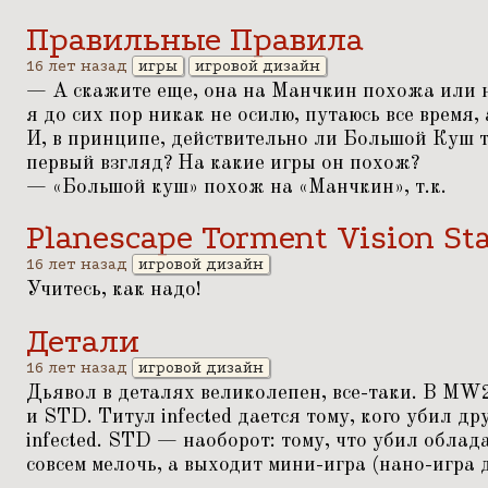
Правильные Правила
16 лет назад
игры
игровой дизайн
— А скажите еще, она на Манчкин похожа или 
я до сих пор никак не осилю, путаюсь все время,
И, в принципе, действительно ли Большой Куш т
первый взгляд? На какие игры он похож?
—
«
Большой куш» похож на
«
Манчкин», т.к.
Planescape Torment Vision St
16 лет назад
игровой дизайн
Учитесь
, как надо!
Детали
16 лет назад
игровой дизайн
Дьявол в деталях великолепен, все-таки. В MW2 
и STD. Титул infected дается тому, кого убил д
infected. STD — наоборот: тому, что убил обла
совсем мелочь, а выходит мини-игра (нано-игра д