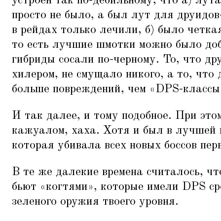
устроен так по-дебильному, что а) лут
просто не было, а был лут для друидов
в рейдах только лечили, б) было четка
то есть лучшие шмотки можно было доб
гибриды сосали по-черному. То, что др
хилером, не смущало никого, а то, что
больше повреждений, чем
«
DPS-классы»
И так далее, и тому подобное. При это
кажуалом, хаха. Хотя и был в лучшей 
которая убивала всех новых боссов пер
В те же далекие времена считалось, ч
бьют
«
когтями», которые имели DPS ср
зеленого оружия твоего уровня.