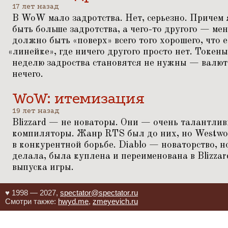
17 лет назад
В WoW мало задротства. Нет, серьезно. Причем
быть больше задротства, а чего-то другого — ме
должно быть
«
поверх» всего того хорошего, что е
«
линейке», где ничего другого просто нет. Токены
неделю задроства становятся не нужны — валюта
нечего.
WoW: итемизация
19 лет назад
Blizzard — не новаторы. Они — очень талантлив
компиляторы. Жанр RTS был до них, но Westwo
в конкурентной борьбе. Diablo — новаторство, н
делала, была куплена и переименована в Blizzard
выпуска игры.
♥ 1998 — 2027,
spectator@spectator.ru
Смотри также:
hwyd.me
,
zmeyevich.ru