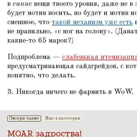
в
синие
вещи твоего уровня, даже не в 
будет мотив носить, но будет и мотив 
смешное, что
такой механизм уже есть
в
не правильно,
«
с ног на голову». (Дава
какие-то 65 марок?)
Подпроблема —
слабенькая итемизаци
предусматривающая сайдгрейдов, с кот
понятно, что делать.
3. Никогда ничего не фармить в WoW.
Смотри также
Еще в категории
MOAR задроства!