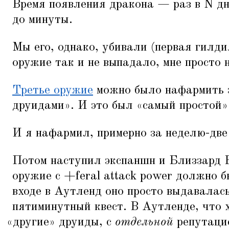
Время появления дракона — раз в N дн
до минуты.
Мы его, однако, убивали (первая гилдия
оружие так и не выпадало, мне просто н
Третье оружие
можно было нафармить 
друидами». И это был
«
самый простой»
И я нафармил, примерно за неделю-две
Потом наступил экспаншн и Близзар
оружие с +feral attack power должно б
входе в Аутленд оно просто выдавалась
пятиминутный квест. В Аутленде, что 
«
другие» друиды, с
отдельной
репутацие