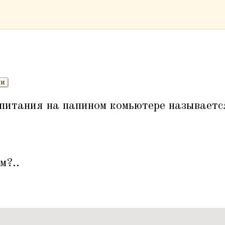
ти
питания на папином комьютере называется
м?..