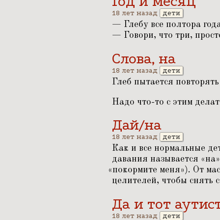
Год и месяц
18 лет назад
дети
— Глебу все полтора года
— Говори, что три, прос
Слова, на
18 лет назад
дети
Глеб пытается повторять
Надо что-то с этим делат
Дай/на
18 лет назад
дети
Как и все нормальные де
давания называется
«
на»
«
покормите меня»). От ма
целителей, чтобы снять с
Да и тот аутис
18 лет назад
дети