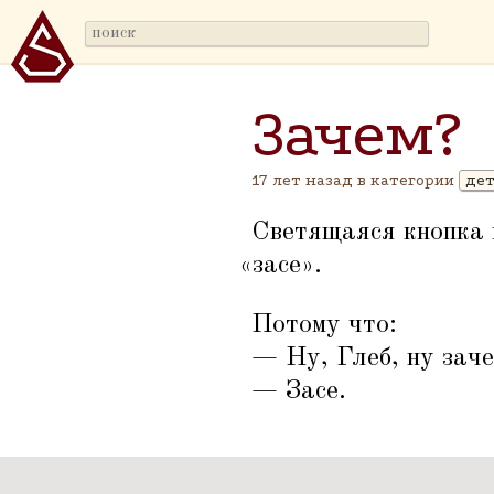
Зачем?
17 лет назад в категории
де
Светящаяся кнопка 
«
засе».
Потому что:
— Ну, Глеб, ну заче
— Засе.