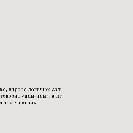
же, впроле логично: акт
 говорит
«
ням-ням», а не
товала хороших