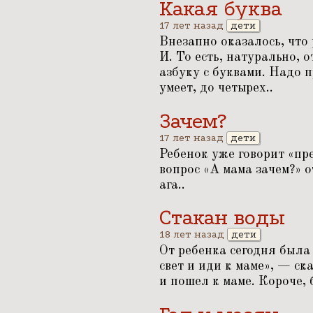
Какая буква
17 лет назад
дети
Внезапно оказалось, что
И. То есть, натурально, 
азбуку с буквами. Надо п
умеет, до четырех..
Зачем?
17 лет назад
дети
Ребенок уже говорит
«
пр
вопрос
«
А мама зачем?» 
ага..
Стакан воды
18 лет назад
дети
От ребенка сегодня была 
свет и иди к маме», — ск
и пошел к маме. Короче, 