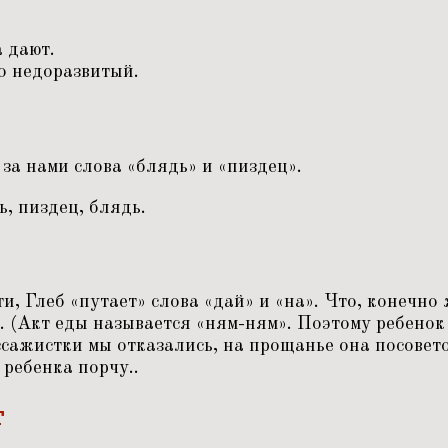
 дают.
то недоразвитый.
 за нами слова
«
блядь» и
«
пиздец».
ь, пиздец, блядь.
ти, Глеб
«
путает» слова
«
дай» и
«
на». Что, конечно 
. (Акт еды называется
«
ням-ням». Поэтому ребенок
ссажистки мы отказались, на прощанье она посове
 ребенка порчу..
т