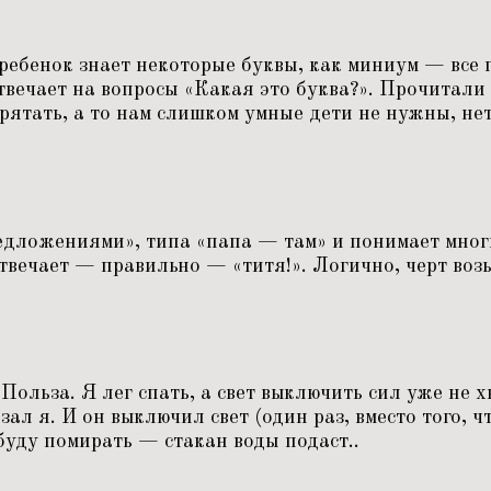
 ребенок знает некоторые буквы, как миниум — все 
отвечает на вопросы
«
Какая это буква?». Прочитали 
рятать, а то нам слишком умные дети не нужны, нет
едложениями», типа
«
папа — там» и понимает мног
отвечает — правильно —
«
титя!». Логично, черт возь
Польза. Я лег спать, а свет выключить сил уже не х
азал я. И он выключил свет (один раз, вместо того, 
буду помирать — стакан воды подаст..