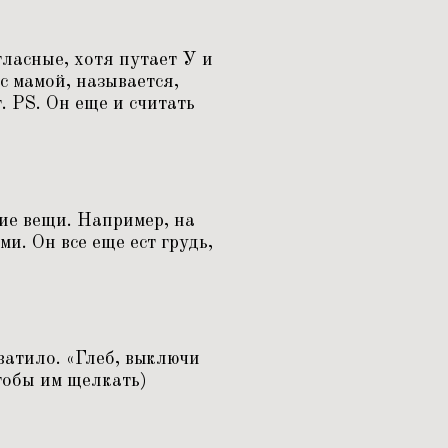
гласные, хотя путает У и
с мамой, называется,
. PS. Он еще и считать
ие вещи. Например, на
ми. Он все еще ест грудь,
ватило.
«
Глеб, выключи
чтобы им щелкать)