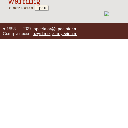
Warning
18 лет назад
прон
♥ 1998 — 2027,
spectator@spectator.ru
Смотри также:
hwyd.me
,
zmeyevich.ru