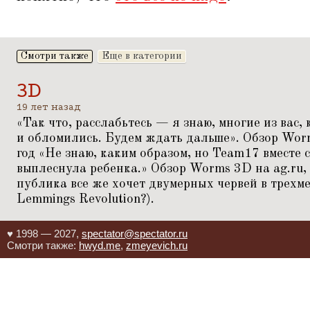
Смотри также
Еще в категории
3D
19 лет назад
«
Так что, расслабьтесь — я знаю, многие из вас,
и обломились. Будем ждать дальше». Обзор Worm
год
«
Не знаю, каким образом, но Team17 вместе
выплеснула ребенка.» Обзор Worms 3D на ag.ru,
публика все же хочет двумерных червей в трех
Lemmings Revolution?).
♥ 1998 — 2027,
spectator@spectator.ru
Смотри также:
hwyd.me
,
zmeyevich.ru