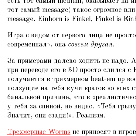
есть тот самый medium, оказывает на и
тот самый message) такое огромное влия
message. Einhorn is Finkel, Finkel is Ein
Игра с видом от первого лица не просто
современная», она
совсем другая
.
За примерами далеко ходить не надо.
при переводе его в 3D просто слился с 
получается в трехмерном beat-em up во
ползущие на тебя кучи врагов во всех с
банальной причине, что в
«
реалистично
у тебя за спиной, не видно.
«
Тебя грызу
Значит, они сзади!». Реализм.
Трехмерные Worms
не приносят в игров