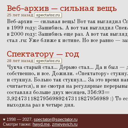
Веб-архив — сильная вещь
25 лет назад
spectator.ru
Веб-архив — сильная вещь! Вот так выглядил Спе
в 1999 году: Зашибись. А вот так выглядил Спека
в 2000 году: Зашибись еще раз. А вот так выгля
стал .ru: Уже ближе к истине. Но все равно — з
Спектатору — год
28 лет назад
spectator.ru
Чукча старый стал... Дерьмо стал... Да и был — 
собственно, и все. Дожили.
«
Спектатору» стукну
и стукнул. Больно так стукнул... За это время н
считается), и не смотря на регулярные перерыв
составлял больше двух месяцев, 356:93=
3,9247311827956989247311827956989 :) То ес
выходила раз в четыре дня.
♥ 1998 — 2027,
spectator@spectator.ru
Смотри также:
hwyd.me
,
zmeyevich.ru