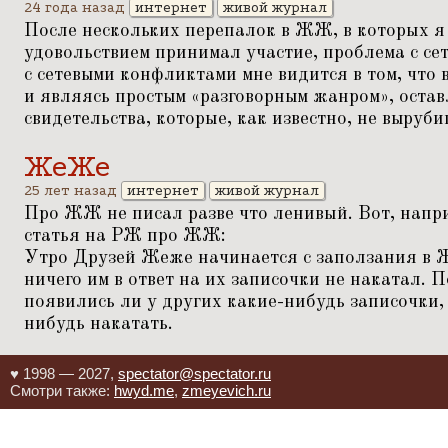
24 года назад
интернет
живой журнал
После нескольких перепалок в ЖЖ, в которых я 
удовольствием принимал участие, проблема с се
с сетевыми конфликтами мне видится в том, что 
и являясь простым
«
разговорным жанром», остав
свидетельства, которые, как известно, не выруби
ЖеЖе
25 лет назад
интернет
живой журнал
Про ЖЖ не писал разве что ленивый. Вот, напр
статья на РЖ про ЖЖ:
Утро Друзей Жеже начинается с заползания в Ж
ничего им в ответ на их записочки не накатал. П
появились ли у других какие-нибудь записочки, 
нибудь накатать.
♥ 1998 — 2027,
spectator@spectator.ru
Смотри также:
hwyd.me
,
zmeyevich.ru