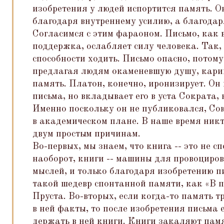
изобретения у людей испортится память. О
благодаря внутреннему усилию, а благода
Согласимся с этим фараоном. Письмо, как 
поддержка, ослабляет силу человека. Так,
способности ходить. Письмо опасно, потому
предлагая людям окаменевшую душу, кари
память. Платон, конечно, иронизирует. Он
письма, но вкладывает его в уста Сократа,
Именно поскольку он не публиковался, Со
в академическом плане. В наше время никт
двум простым причинам.
Во-первых, мы знаем, что книга -- это не с
наоборот, книги -- машины для провоциро
мыслей, и только благодаря изобретению п
такой шедевр спонтанной памяти, как
«
В 
Пруста. Во-вторых, если когда-то память 
в ней факты, то после изобретения письма 
держать в ней книги. Книги закаляют памя