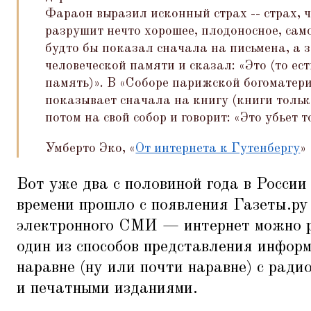
Фараон выразил исконный страх -- страх, 
разрушит нечто хорошее, плодоносное, сам
будто бы показал сначала на письмена, а 
человеческой памяти и сказал:
«
Это (то ест
память)». В
«
Соборе парижской богоматер
показывает сначала на книгу (книги только
потом на свой собор и говорит:
«
Это убьет т
Умберто Эко,
«
От интернета к Гутенбергу
»
Вот уже два с половиной года в России
времени прошло с появления Газеты.ру
электронного СМИ — интернет можно р
один из способов представления инфор
наравне (ну или почти наравне) с ради
и печатными изданиями.