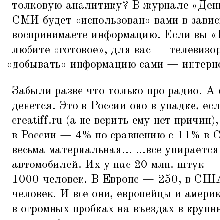
толковую аналитику? В журнале
«
Ден
СМИ будет
«
использован» вами в завис
воспринимаете информацию. Если вы
«
любите
«
готовое», для вас — телевизо
«
добывать» информацию сами — интерн
Забыли разве что только про радио. А 
денется. Это в России оно в упадке, ес
creatiff.ru (а не верить ему нет причин),
в России — 4% по сравнению с 11% в 
весьма материальная... ...все упираетс
автомобилей. Их у нас 20 млн. штук 
1000 человек. В Европе — 250, в СШ
человек. И все они, европейцы и амери
в огромных пробках на въездах в крупн