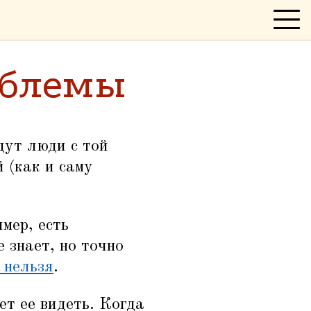
облемы
дут люди с той
 (как и саму
мер, есть
 знает, но точно
 нельзя
.
ет ее видеть. Когда