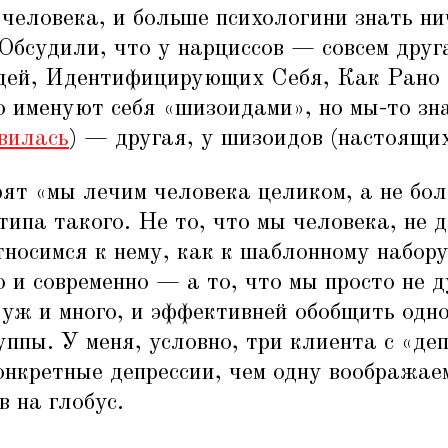
 человека, и больше психологини знать нич
Обсудили, что у нарциссов — совсем друг
й, Идентифицирующих Себя, Как Рано 
о именуют себя
«
шизоидами», но мы-то зна
вилась
) — другая, у шизоидов (настоящи
рят
«
мы лечим человека целиком, а не бо
типа такого. Не то, что мы человека, не 
тносимся к нему, как к шаблонному набор
о и современно — а то, что мы просто не 
 уж и много, и эффективней обобщить одн
уппы. У меня, условно, три клиента с
«
де
онкретные депрессии, чем одну вообража
в на глобус.