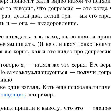
ер: приносит Катя видео какой-то психол
ео та говорит, что депрессия — это когда
 раз, делай два, делай три — мы его спр
ть и — опа — выздоровление.
е нападать, а я, находясь во власти при
 ее защищать. (Я не слишком тонко пошу
 же херня, как и это видео про депрессию
оворю я, — какая же это херня. Все верн
Не самоактуализируешься — получи депр
ивно!
же один взгляд. Есть еще психоаналитиче
концепция
, например.
дения пришли к выводу, что это —
«
депре