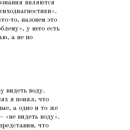
познания являются
сиходиагностики».
то-то, назовем это
блему», у него есть
аю, а не по
у видеть воду.
ях я понял, что
ые, а одно и то же
 —
«
не видеть воду».
 представим, что