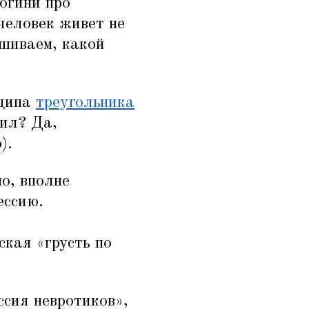
огини про
 человек живет не
ашиваем, какой
нципа
треугольника
тил? Да,
).
о, вполне
ессию.
ская
«
грусть по
ссия невротиков»,