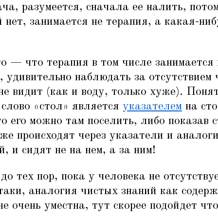
ача, разумеется, сначала ее налить, пото
й нет, занимается не терапия, а какая-ни
то — что терапия в том числе занимается
е, удивительно наблюдать за отсутствием ч
не видит (как и воду, только хуже). Поня
 слово
«
стол» является
указателем
на сто
 то его можно там поселить, либо показав 
же происходят через указатели и аналог
, и сидят не на нем, а за ним!
 до тех пор, пока у человека не отсутств
таки, аналогия чистых знаний как содер
не очень уместна, тут скорее подойдет что