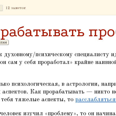
12 заметок
орабатывать пр
апия
к духовному/психическому специалисту и
он сам у себя проработал» крайне наивной
лько психологическая, в астрологии, напри
 аспектов. Как прорабатывать — никто не
у тебя тяжелые аспекты, то
расслабляться
 человек изучил
«
проблему», то он начина