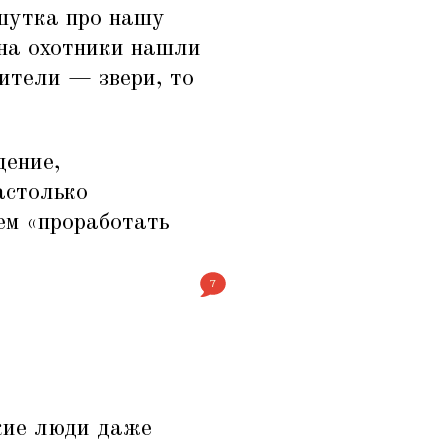
 шутка про нашу
на охотники нашли
ители — звери, то
дение,
астолько
ем
«
проработать
7
кие люди даже