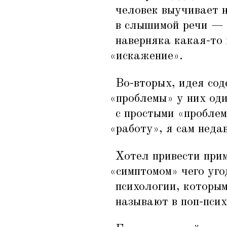
человек выучивает н
в слышимой речи — 
наверняка какая-то 
«
искажение».
Во-вторых, идея со
«
проблемы» у них оди
с простыми
«
проблем
«
работу», я сам неда
Хотел привести прим
«
симптомом» чего уго
психологии, которы
называют в поп-псих