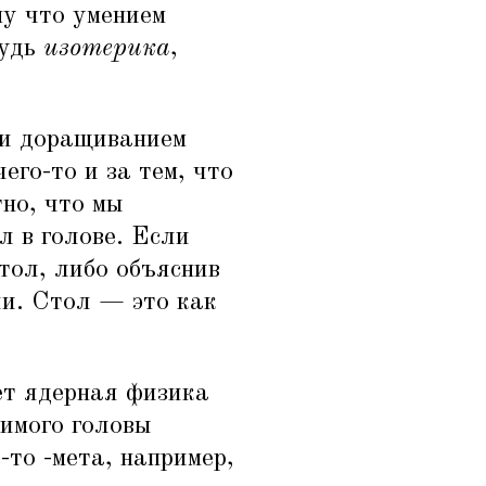
му что умением
будь
изотерика
,
 и доращиванием
его-то и за тем, что
тно, что мы
л в голове. Если
стол, либо объяснив
ии. Стол — это как
ует ядерная физика
жимого головы
-то -мета, например,