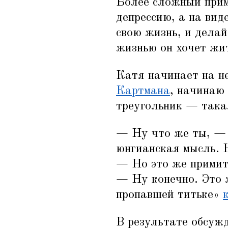
Более сложный прим
депрессию, а на вид
свою жизнь, и делай
жизнью он хочет жи
Катя начинает на не
Картмана
, начинаю
треугольник — такая
— Ну что же ты, — г
юнгианская мысль. 
— Но это же примит
— Ну конечно. Это 
пропавшей титьке»
В результате обсуж