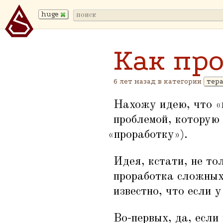
huge
Как пр
6 лет назад в категории
тер
Нахожу идею, что
«
проблемой, которую 
«
проработку»).
Идея, кстати, не то
проработка сложных
известно, что если 
Во-первых, да, если