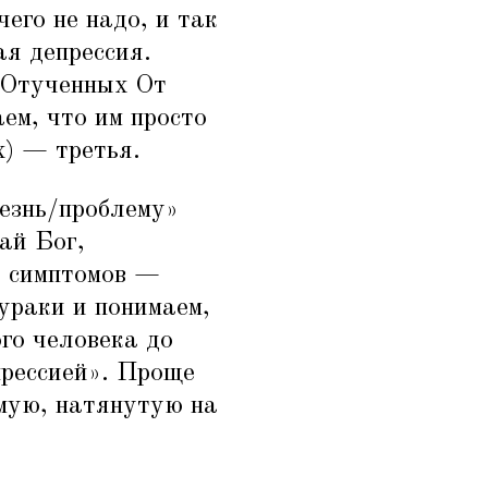
его не надо, и так
ая депрессия.
Отученных От
ем, что им просто
х) — третья.
лезнь/проблему»
дай Бог,
у симптомов —
дураки и понимаем,
ого человека до
прессией». Проще
емую, натянутую на