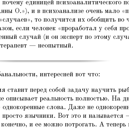
, почему единицей психоаналитического 
нны О.»), и в психоанализе очень мало
«
п
«
случаев», то получится их обобщить во ч
зом, если человек
«
проработал у себя про
венный случай (и он эксперт по этому случ
й терапевт — неопытный.
банальности, интересней вот что:
я ставит перед собой задачу научить рыб
е описывает реальность полностью. На дн
 однокоренные слова. Даже не однокоренн
 просто язычники. Вот это и называется
 конечно, и ее можно потрогать. А теперь