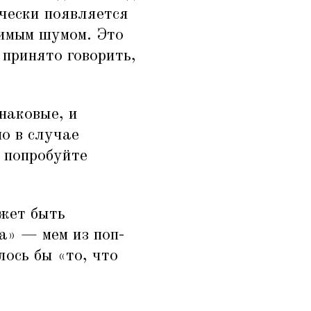
ически появляется
имым шумом. Это
 принято говорить,
наковые, и
о в случае
 попробуйте
ожет быть
а» — мем из поп-
лось бы
«
то, что