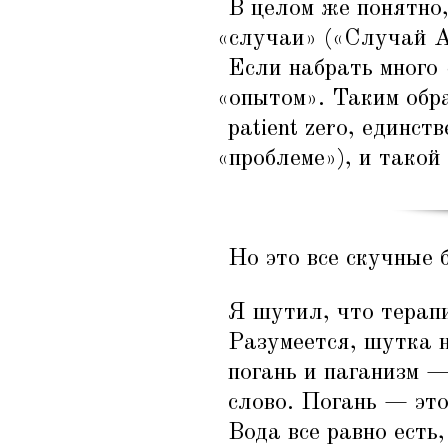
В целом же понятно
«
случаи» («Случай А
Если набрать много
«
опытом». Таким обра
patient zero, единст
«
проблеме»), и тако
Но это все скучные 
Я шутил, что терапи
Разумеется, шутка н
погань и паганизм —
слово. Погань — это
Вода все равно есть,