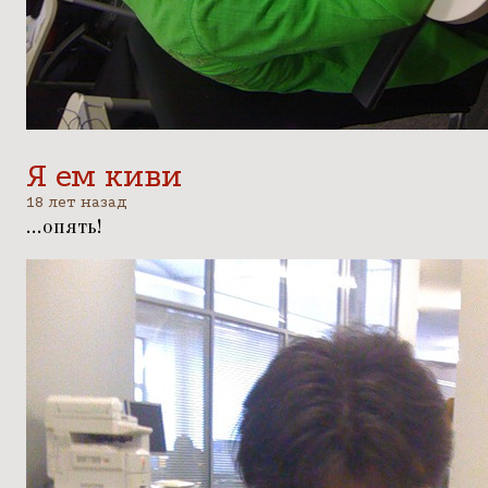
Я ем киви
18 лет назад
...
опять
!