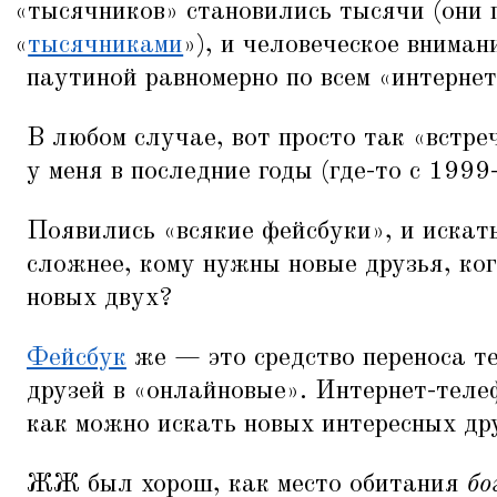
«
тысячников» становились тысячи (они 
«
тысячниками
»), и человеческое внима
паутиной равномерно по всем
«
интернет
В любом случае, вот просто так
«
встре
у меня в последние годы (где-то с 1999
Появились
«
всякие фейсбуки», и искат
сложнее, кому нужны новые друзья, ко
новых двух?
Фейсбук
же — это средство переноса т
друзей в
«
онлайновые». Интернет-теле
как можно искать новых интересных др
ЖЖ был хорош, как место обитания
бо