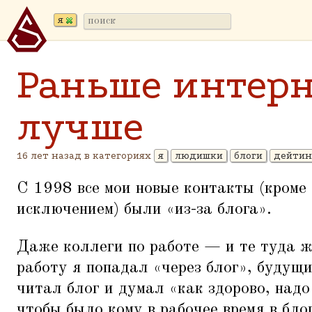
я
Раньше интерн
лучше
16 лет назад в категориях
я
людишки
блоги
дейтин
С 1998 все мои новые контакты (кроме 
исключением) были
«
из-за блога».
Даже коллеги по работе — и те туда 
работу я попадал
«
через блог», будущ
читал блог и думал
«
как здорово, надо
чтобы было кому в рабочее время в блог