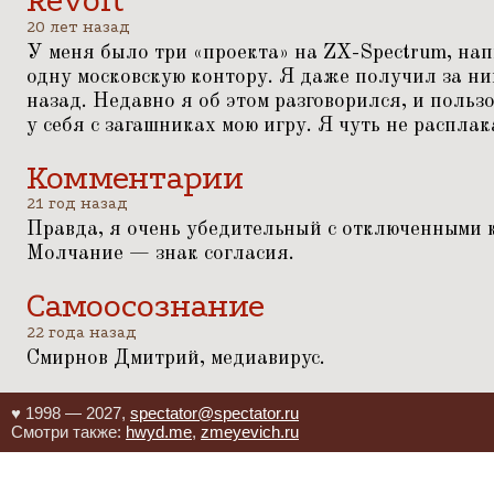
Revolt
20 лет назад
У меня было три
«
проекта» на ZX-Spectrum, на
одну московскую контору. Я даже получил за ни
назад. Недавно я об этом разговорился, и пол
у себя с загашниках мою игру. Я чуть не распла
Комментарии
21 год назад
Правда, я очень убедительный с отключенными 
Молчание — знак согласия.
Самоосознание
22 года назад
Смирнов Дмитрий, медиавирус.
♥ 1998 — 2027,
spectator@spectator.ru
Смотри также:
hwyd.me
,
zmeyevich.ru