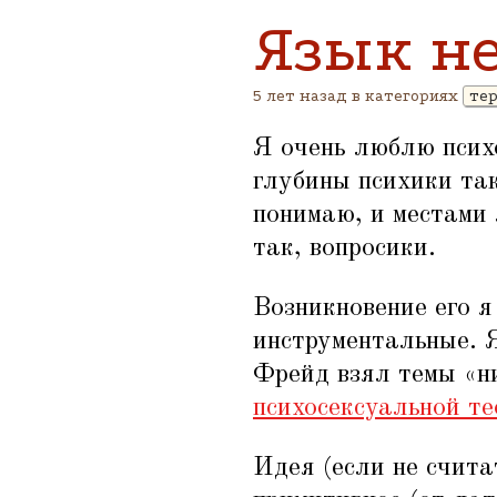
Язык н
5 лет назад в категориях
те
Я очень люблю псих
глубины психики та
понимаю, и местами 
так, вопросики.
Возникновение его 
инструментальные.
Фрейд взял темы
«
н
психосексуальной т
Идея (если не счита