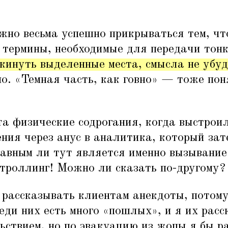
жно весьма успешно прикрываться тем, чт
 термины, необходимые для передачи тонк
кинуть выделенные места, смысла не убуд
о.
«
Темная часть, как говно» — тоже пон
та физические содрогания, когда выстрои
ения через анус в аналитика, который зат
лавным ли тут является именно вызывание
 троллинг! Можно ли сказать по-другому?
рассказывать клиентам анекдоты, потому
ди них есть много
«
пошлых», и я их рас
ьствием, но по эвакуацию из жопы я бы р