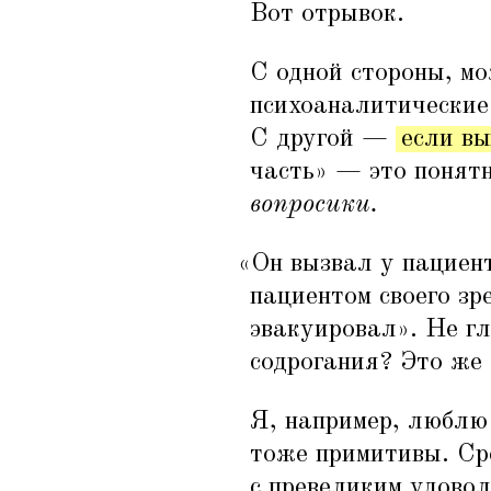
Вот отрывок.
С одной стороны, мо
психоаналитические
С другой —
если вы
часть» — это понятн
вопросики.
«
Он вызвал у пациен
пациентом своего зр
эвакуировал». Не г
содрогания? Это же
Я, например, люблю 
тоже примитивы. Сре
с превеликим удовол