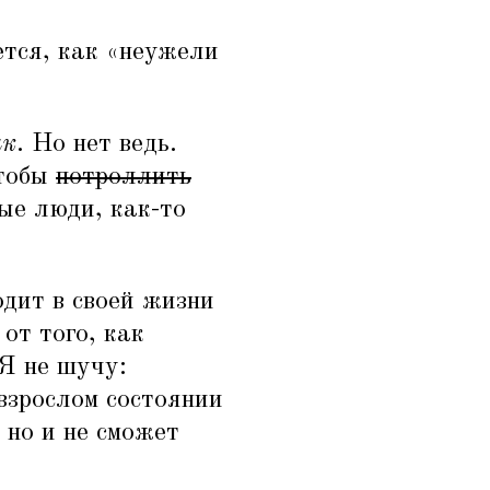
тся, как
«
неужели
ык
. Но нет ведь.
чтобы
потроллить
ые люди, как-то
одит в своей жизни
от того, как
 Я не шучу:
 взрослом состоянии
 но и не сможет