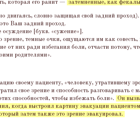
ть, которая его ранит —
затемненные, как фекаль
но двигаясь, словно защищая свой задний проход).
это Ваш задний проход.
 осуждение [букв.
«
сужение»].
го зрение, темные очки, ощущаются им как совесть,
ие от них ради избегания боли, отчасти потому, ч
воими родителями».
ацию своему пациенту,
«
человеку, утратившему зрен
тратил свое зрение и способность разговаривать с м
этих способностей, чтобы избежать боли».
Он вызв
ния, когда выстроил картину эвакуации пациентом 
оторый затем также это зрение эвакуировал.