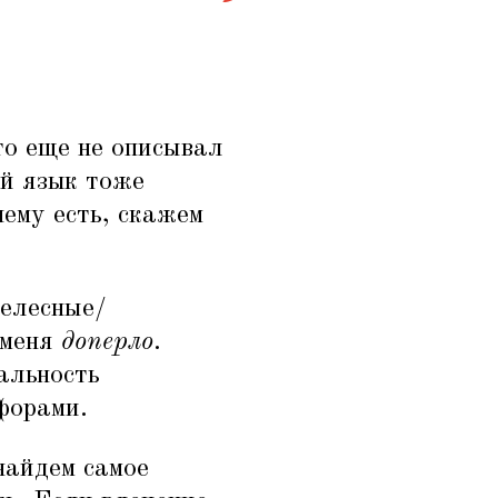
то еще не описывал
ий язык тоже
нему есть, скажем
елесные/
 меня
доперло
.
альность
форами.
найдем самое