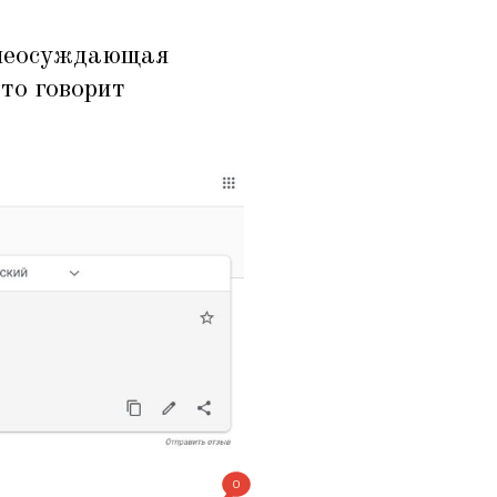
неосуждающая
то говорит
0