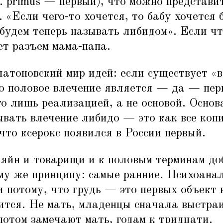
. primus — первый), что можно представи
.
«
Если чего-то хочется, то бабу хочется 
 будем теперь называть либидом». Если чт
дет разъем мама-папа.
атоновский мир идей: если существует
«
в
то половое влечение является — да — пер
го лишь реализацией, а не основой. Осно
ывать влечение либидо — это как все коп
что ксерокс появился в России первый.
яйн и товарищи и к половым терминам до
ому же принципу: самые ранние. Психоана
и потому, что грудь — это первых объект 
тится. Не мать, младенцы сначала выстр
 потом замечают мать, годам к тридцати.