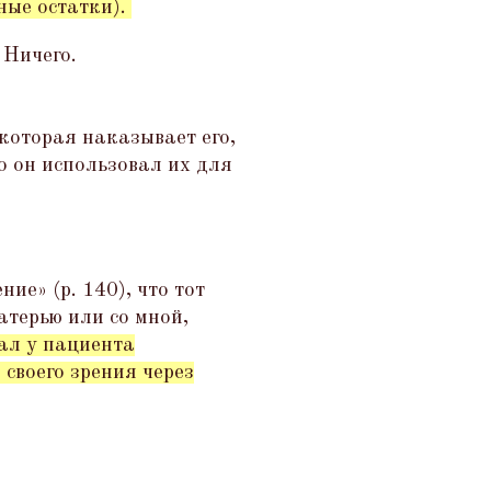
ные остатки).
 Ничего.
 которая наказывает его,
то он использовал их для
ие» (p. 140), что тот
атерью или со мной,
ал у пациента
своего зрения через