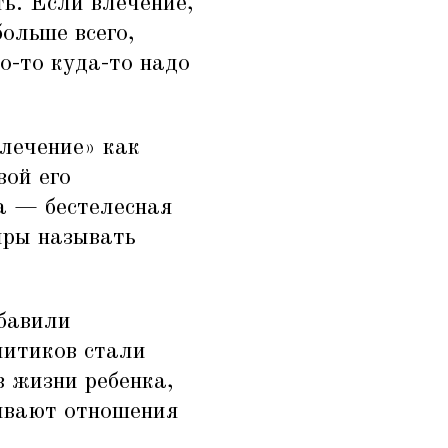
ть. Если влечение,
больше всего,
о-то куда-то надо
лечение» как
вой его
ва — бестелесная
иры называть
бавили
литиков стали
в жизни ребенка,
аивают отношения