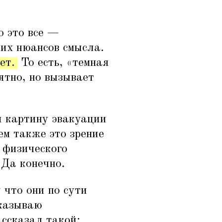
о это все —
их нюансов смысла.
ет.
То есть,
«
темная
ятно, но вызывает
л картину эвакуации
ем также это зрение
 физического
 Да конечно.
 что они по сути
сказываю
ассказал такой: