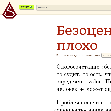
язык
Безоце
плохо
5 лет назад в категории
язы
Словосочетание
«
бе
то судит, то есть, ч
определяет value. П
человек не может оц
Проблема еще и в то
«
оценивать» ничем не