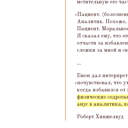
мстительную его час
«
Пациент. (болезнен
Аналитик. Похоже, 
Пациент. Моральное
Я сказал ему, что е
отчасти за избавлен
слежки за мной и с
...
Бион дал интерпрет
«
почувствовал, что у
когда избавился от 
физические содрога
анус в аналитика, к
Роберт Хиншелвуд