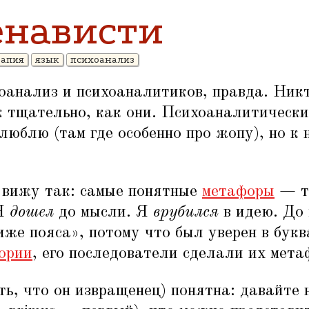
енависти
рапия
язык
психоанализ
оанализ и психоаналитиков, правда. Ник
к тщательно, как они. Психоаналитическ
люблю (там где особенно про жопу), но к 
я вижу так: самые понятные
метафоры
— т
 Я
дошел
до мысли. Я
врубился
в идею. До
иже пояса», потому что был уверен в букв
еории
, его последователи сделали их мета
ть, что он извращенец) понятна: давайте 