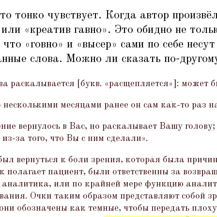
то тонко чувствует. Когда автор произвёл
 или
«
креатив гавно». Это обидно не толь
 что
«
говно» и
«
высер» сами по себе несу
нные слова. Можно ли сказать по-другом
ва раскалывается [букв.
«
расщепляется»]: может б
о несколькими месяцами ранее он сам как-то раз н
ие вернулось в Вас, но раскалывает Вашу голову; 
 из-за того, что Вы с ним сделали».
ыл вернуться к боли зрения, которая была причин
к полагает пациент, были ответственны за возвра
 аналитика, или по крайней мере функцию анали
вания. Очки таким образом представляют собой зре
они обозначены как темные, чтобы передать плоху