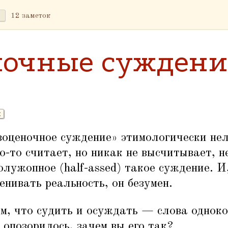
12 заметок
ночные суждени
к
зоценочное суждение» этимологически нел
то-то считает, но никак не высчитывает, н
олужопное (half-assed) такое суждение. И
енивать реальность, он безумен.
м, что судить и осуждать — слова одноко
 опозорилось, зачем вы его так?