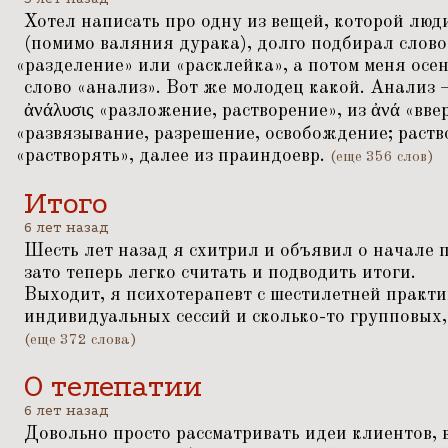
Хотел написать про одну из вещей, которой люд
(помимо валяния дурака), долго подбирал слово,
«
разделение» или
«
расклейка», а потом меня осе
слово
«
анализ». Вот же молодец какой. Анализ —
ἀνάλυσις
«
разложение, растворение», из ἀνά
«
вве
«
развязывание, разрешение, освобождение; раств
«
растворять», далее из праиндоевр.
(еще 356 слов)
Итого
6 лет назад
Шесть лет назад я схитрил и объявил о начале 
зато теперь легко считать и подводить итоги.
Выходит, я психотерапевт с шестилетней практи
индивидуальных сессий и сколько-то групповых, 
(еще 372 слова)
О телепатии
6 лет назад
Довольно просто рассматривать идеи клиентов, 