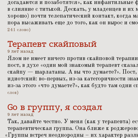
догадаются и позаботятся», как инфантильные 
в слияние с титькой. Дескать, у младенцев и их 
хорошо) почти телепатический контакт, когда м
пора высаживать еще до того, как он вырос и смо
241 слово)
Терапевт скайповый
9 лет назад
Ялом не имеет ничего против скайповой терапии 
пост, в духе
«
один мой знакомый терапевт сказал
скайпу — шарлатаны. А вы что думаете?». Пост, 
идиотский: во-первых, из-за категоричности зна
из-за этого
«
что думаете?», как будто там одни 
слов)
Go в группу, я создал
9 лет назад
Так, давайте честно. У меня (как у терапевта) е
терапевтическая группа. Она ближе к роджеровс
«
Группы встреч неоднородны – их характер разли