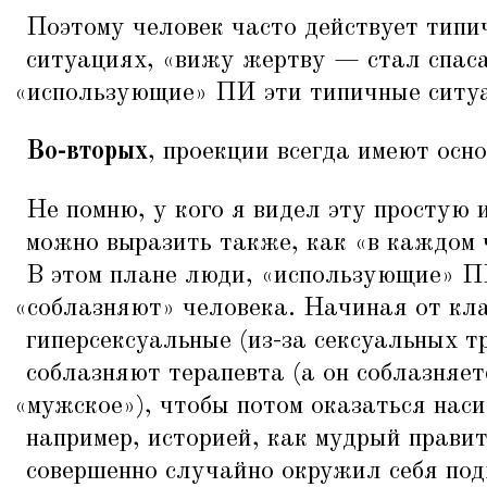
Поэтому человек часто действует типи
ситуациях,
«
вижу жертву — стал спаса
«
использующие» ПИ эти типичные ситу
Во-вторых
, проекции всегда имеют осно
Не помню, у кого я видел эту простую 
можно выразить также, как
«
в каждом 
В этом плане люди,
«
использующие» ПИ
«
соблазняют» человека. Начиная от кла
гиперсексуальные (из-за сексуальных т
соблазняют терапевта (а он соблазняетс
«
мужское»), чтобы потом оказаться нас
например, историей, как мудрый правит
совершенно случайно окружил себя под