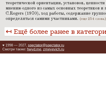
теоретической ориентации, установок, ценности 
мнению одного из самых основных теоретиков и 
C.Rogers (1970), ход работы, содержание групп
определяться самими участниками.
(еще 254 слова
↤ Ещё более ранее в категор
♥ 1998 — 2027,
spectator@spectator.ru
Смотри также:
hwyd.me
,
zmeyevich.ru