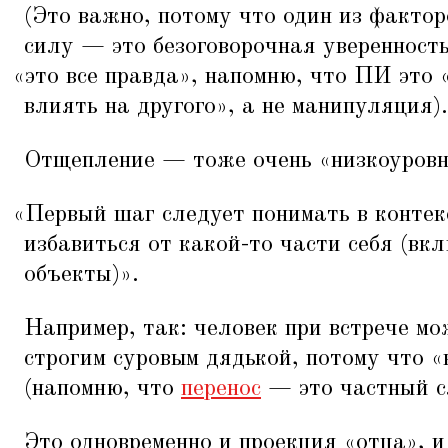
(Это важно, потому что один из факт
силу — это безоговорочная уверенность
«
это все правда», напомню, что ПИ это
влиять на другого», а не манипуляция).
Отщепление — тоже очень
«
низкоуров
«
Первый шаг следует понимать в конте
избавиться от какой-то части себя (вк
объекты)».
Например, так: человек при встрече мо
строгим суровым дядькой, потому что
«
(напомню, что
перенос
— это частный с
Это одновременно и проекция
«
отца», и