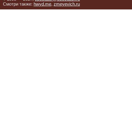
Смотри также:
hwyd.me
,
zmeyevich.ru