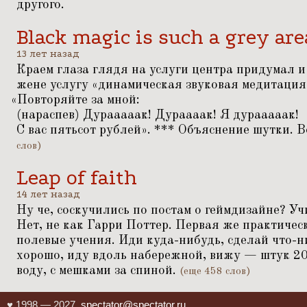
другого.
Black magic is such a grey are
13 лет назад
Краем глаза глядя на услуги центра придумал и
жене услугу
«
динамическая звуковая медитация
«
Повторяйте за мной:
(нараспев) Дурааааак! Дураааак! Я дурааааак!
С вас пятьсот рублей». *** Объяснение шутки. В
слов)
Leap of faith
14 лет назад
Ну че, соскучились по постам о геймдизайне? Учи
Нет, не как Гарри Поттер. Первая же практиче
полевые учения. Иди куда-нибудь, сделай что-н
хорошо, иду вдоль набережной, вижу — штук 20
воду, с мешками за спиной.
(еще 458 слов)
♥ 1998 — 2027,
spectator@spectator.ru