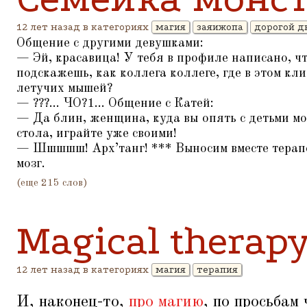
12 лет назад в категориях
магия
заяижопа
дорогой д
Общение с другими девушками:
— Эй, красавица! У тебя в профиле написано, ч
подскажешь, как коллега коллеге, где в этом кл
летучих мышей?
— ???... ЧО?1... Общение с Катей:
— Да блин, женщина, куда вы опять с детьми м
стола, играйте уже своими!
— Шшшшш! Арх’танг! *** Выносим вместе терапе
мозг.
(еще 215 слов)
Magical therap
12 лет назад в категориях
магия
терапия
И, наконец-то,
про магию
, по просьба