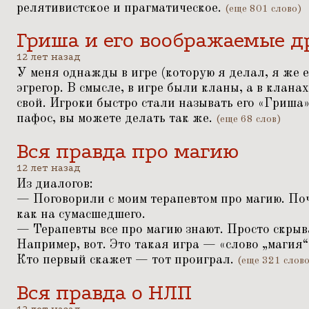
релятивистское и прагматическое.
(еще 801 слово)
Гриша и его воображаемые д
12 лет назад
У меня однажды в игре (которую я делал, я же 
эгрегор. В смысле, в игре были кланы, а в клана
свой. Игроки быстро стали называть его
«
Гриша»
пафос, вы можете делать так же.
(еще 68 слов)
Вся правда про магию
12 лет назад
Из диалогов:
— Поговорили с моим терапевтом про магию. Поч
как на сумасшедшего.
— Терапевты все про магию знают. Просто скрываю
Например, вот. Это такая игра —
«
слово
„
магия“
Кто первый скажет — тот проиграл.
(еще 321 слов
Вся правда о НЛП