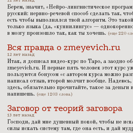
12 лет назад
Берем, значит,
«
Нейро-лингвистическое програм
русский: нервно-речевой способ сделать так, что
есть чтобы выполнялся твой алгоритм. Это тако
только языка (да,
«
куннилингус» — однокоренное
в мозгу произошло так, как ты хочешь.
(еще 220 сл
Вся правда о zmeyevich.ru
12 лет назад
Итак, я дописал видео-курс по Таро, а заодно об
zmeyevich.ru. И первые пять человек этот курс у
пользуются бонусом
«
с автором курса можно разг
написал отзыв, второй молчит вообще. Надеюсь,
здесь, обязательно прочитайте, такое за деньги
напишешь.
(еще 1203 слова)
Заговор от теорий заговора
13 лет назад
Господи, дай мне душевный покой, чтобы не искат
силы искать систему там, где она есть, и дай му