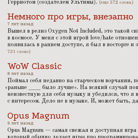
Герриотом (создателем Ультимы).
(еще 372 слова)
Немного про игры, внезапно
7 лет назад
Вышел в релиз Oxygen Not Included, это такой 
в космосе. У меня с этой игрой love/hate отноше
появилась в раннем доступе, я был в восторге и
731 слово)
WoW Classic
8 лет назад
Поймал себя недавно на старческом ворчании, 
«
раньше ____ было лучше». На всякий случай по
неизвестную для себя музыку и убедился, что я 
с интересом. Дело не в музыке. И, может быть, д
Opus Magnum
9 лет назад
Opus Magnum — самая свежая и доступная игра из
который обычно делает игры про программирован