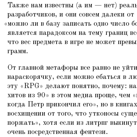
Также нам известны (а им — нет) реал
разработчиков, и они совсем далеки от
«
можно ли в базу записать одно число б
является парадоксом на тему границ вс
что вес предмета в игре не может пре
грамм.
От главной метафоры все равно не уйт
нараcкорячку, если можно ебаться в л
эту
«
RPG» делают понятно, почему: на
хитов из 90» в этом медиа проще, чем
«
когда Петр прикончил его», но в книгах
восхищении от того, что утконосы сущ
поржать», хотя если из литрпг выкинут
очень посредственная фентези.