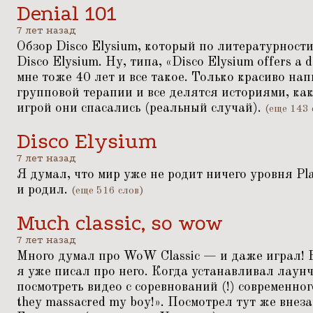
Denial 101
7 лет назад
Обзор Disco Elysium, который по литературност
Disco Elysium. Ну, типа,
«
Disco Elysium offers a d
мне тоже 40 лет и все такое. Только красиво на
групповой терапии и все делятся историями, как 
игрой они спасались (реальный случай).
(еще 143 
Disco Elysium
7 лет назад
Я думал, что мир уже не родит ничего уровня Pla
и родил.
(еще 516 слов)
Much classic, so wow
7 лет назад
Много думал про WoW Classic — и даже играл! В
я уже писал про него. Когда устанавливал лаун
посмотреть видео с соревнований (!) современн
they massacred my boy!». Посмотрел тут же внез