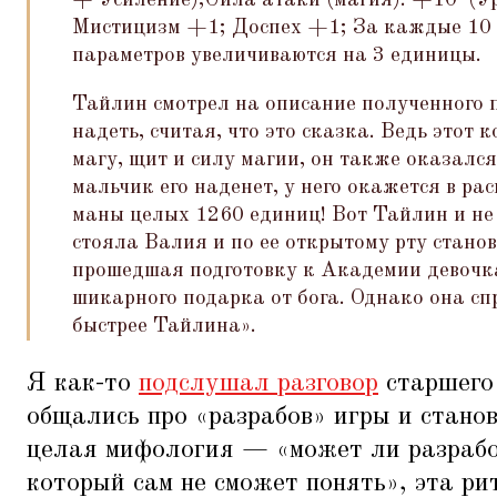
+ Усиление);Сила атаки (магия): +10*(У
Мистицизм +1; Доспех +1; За каждые 10 
параметров увеличиваются на 3 единицы.
Тайлин смотрел на описание полученного п
надеть, считая, что это сказка. Ведь этот 
магу, щит и силу магии, он также оказался
мальчик его наденет, у него окажется в р
маны целых 1260 единиц! Вот Тайлин и не 
стояла Валия и по ее открытому рту стано
прошедшая подготовку к Академии девочк
шикарного подарка от бога. Однако она с
быстрее Тайлина».
Я как-то
подслушал разговор
старшего 
общались про
«
разрабов» игры и стано
целая мифология —
«
может ли разрабо
который сам не сможет понять», эта ри