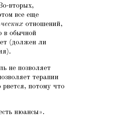
Во-вторых,
этом все еще
ческих
отношений,
о в обычной
ует (должен ли
ия).
ль не позволяет
позволяет терапии
 рвется, потому что
есть нюансы».