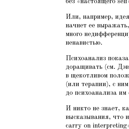
без
«
настоящего self
Или, например, идея
начнет ее выражать,
много недифференци
ненавистью.
Психоанализ показан
доращивать (см. Дэ
в щекотливом положе
(или терапии), с ни
до психоанализа им 
И никто не знает, ка
высказывания, что 
carry on interpretin