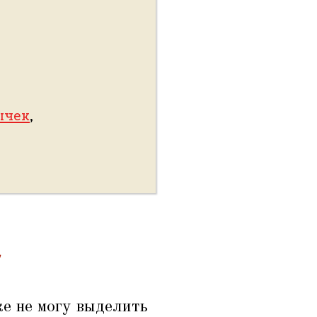
ычек
,
а
же не могу выделить