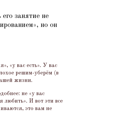
 его занятие не
ированием», но он
я»,
«
у вас есть». У вас
лохое решим-уберём (в
вашей жизни.
одобнее: не
«
у вас
я любить». И вот эти все
иваются, это вам не