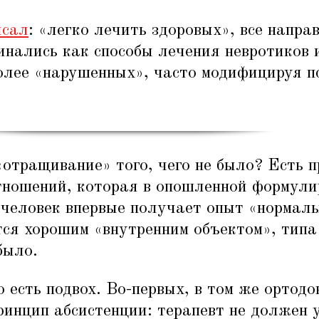
исал
:
«
легко лечить здоровых», все напра
чинались как способы лечения невротиков
олее
«
нарушенных», часто модифицируя 
«
отращивание» того, чего не было? Есть п
тношений, которая в опошленной формулир
 человек впервые получает опыт
«
нормаль
тся хорошим
«
внутренним объектом», типа
было.
о есть подвох. Во-первых, в том же ортод
ринцип абсистенции: терапевт не должен 