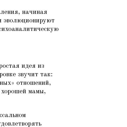
вления, начиная
 и эволюционируют
психоаналитическую
ростая идея из
овке звучит так:
ных» отношений,
 хорошей мамы,
оксальном
удовлетворять