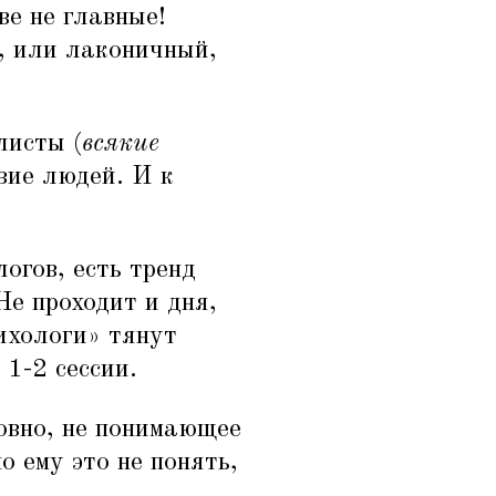
ве не главные!
й, или лаконичный,
листы (
всякие
зие людей. И к
огов, есть тренд
е проходит и дня,
ихологи» тянут
 1-2 сессии.
овно, не понимающее
о ему это не понять,