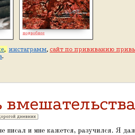
подробнее
ме
,
инстаграмм
,
сайт по прививанию прив
а
.
ь вмешательств
дорогой дневник
не писал и мне кажется, разучился. Я да