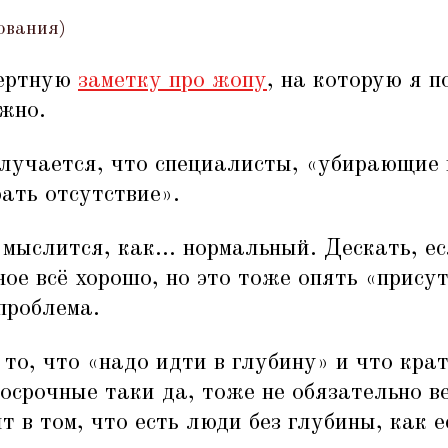
ования)
мертную
заметку про жопу
, на которую я п
жно.
лучается, что специалисты,
«
убирающие 
ать отсутствие».
 мыслится, как... нормальный. Дескать, ес
ное всё хорошо, но это тоже опять
«
присут
 проблема.
 то, что
«
надо идти в глубину» и что кра
госрочные таки да, тоже не обязательно в
т в том, что есть люди без глубины, как 