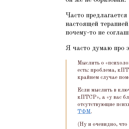
он же не образован.
Часто предлагается 
настоящей терапией,
почему-то не соглаш
Я часто думаю про э
Мыслить о
«
психоло
есть: проблема, кП
крайнем случае поме
Если мыслить в ключ
кПТСР», а
«
у вас б
отсутствующие псих
ТФМ
.
(Ну и очевидно, что