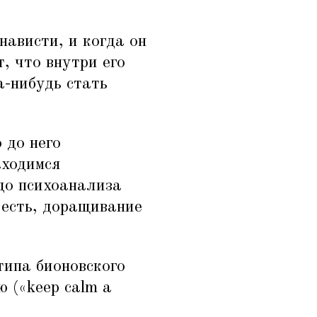
нависти, и когда он
, что внутри его
-нибудь стать
 до него
аходимся
до психоанализа
о есть, доращивание
 типа бионовского
 («keep calm a