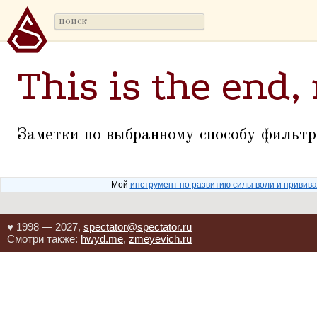
This is the end,
Заметки по выбранному способу фильтр
Мой
инструмент по развитию силы воли и привив
♥ 1998 — 2027,
spectator@spectator.ru
Смотри также:
hwyd.me
,
zmeyevich.ru